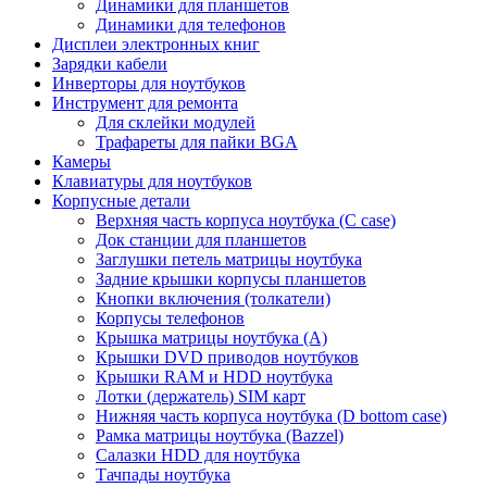
Динамики для планшетов
Динамики для телефонов
Дисплеи электронных книг
Зарядки кабели
Инверторы для ноутбуков
Инструмент для ремонта
Для склейки модулей
Трафареты для пайки BGA
Камеры
Клавиатуры для ноутбуков
Корпусные детали
Верхняя часть корпуса ноутбука (С case)
Док станции для планшетов
Заглушки петель матрицы ноутбука
Задние крышки корпусы планшетов
Кнопки включения (толкатели)
Корпусы телефонов
Крышка матрицы ноутбука (A)
Крышки DVD приводов ноутбуков
Крышки RAM и HDD ноутбука
Лотки (держатель) SIM карт
Нижняя часть корпуса ноутбука (D bottom case)
Рамка матрицы ноутбука (Bazzel)
Салазки HDD для ноутбука
Тачпады ноутбука