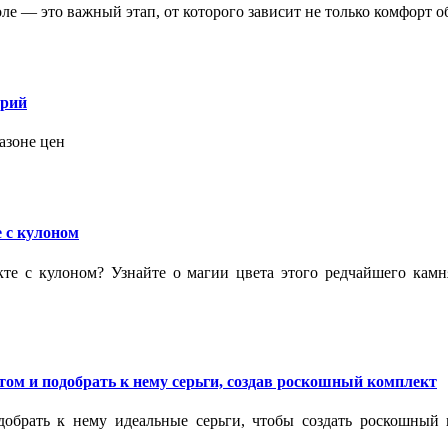
 — это важный этап, от которого зависит не только комфорт об
орий
азоне цен
 с кулоном
кте с кулоном? Узнайте о магии цвета этого редчайшего кам
ом и подобрать к нему серьги, создав роскошный комплект
обрать к нему идеальные серьги, чтобы создать роскошный г