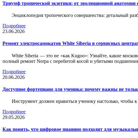
Триумф тропической экзотики: от эволюционной анатомии 
Энциклопедия тропического совершенства: детальный разб
Подробнее
23.06.2026
Ремонт электросамокатов White Siberia в сервисных центрах
White Siberia — это не «как Kugoo»: Узнайте, какие моско
полный ремонт Nerpa с перебитой косой и убитыми подшипни
Подробнее
20.06.2026
Доступное фортепиано для ученика: почему важны не только
Инструмент должен нравиться ученику настолько, чтобы к 
Подробнее
29.05.2026
Как понять, что цифровое пианино подходит для музыкал