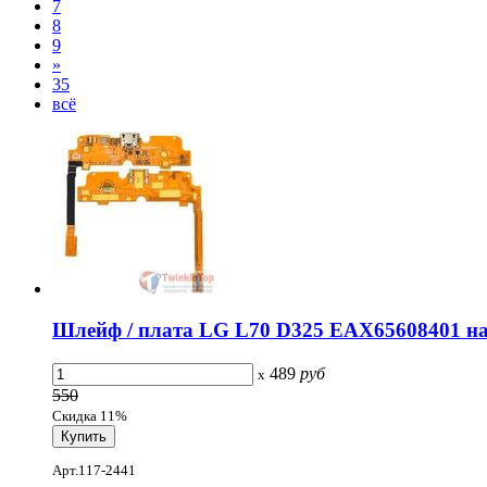
7
8
9
»
35
всё
Шлейф / плата LG L70 D325 EAX65608401 на 
489
руб
x
550
Скидка 11%
Арт.117-2441