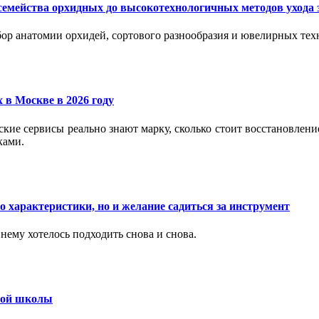
семейства орхидных до высокотехнологичных методов ухода 
ор анатомии орхидей, сортового разнообразия и ювелирных техн
 в Москве в 2026 году
вские сервисы реально знают марку, сколько стоит восстановлен
ками.
 характеристики, но и желание садиться за инструмент
нему хотелось подходить снова и снова.
ьной школы