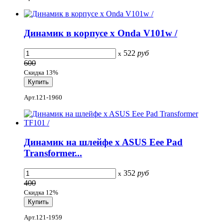
Динамик в корпусе x Onda V101w /
522
руб
x
600
Скидка 13%
Арт.121-1960
Динамик на шлейфе x ASUS Eee Pad
Transformer...
352
руб
x
400
Скидка 12%
Арт.121-1959