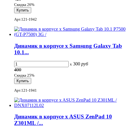
Скидка 26%
Арт.121-1942
Динамик в корпусе x Samsung Galaxy Tab
10.1...
300
руб
x
400
Скидка 25%
Арт.121-1941
Динамик в корпусе x ASUS ZenPad 10
Z301ML /...