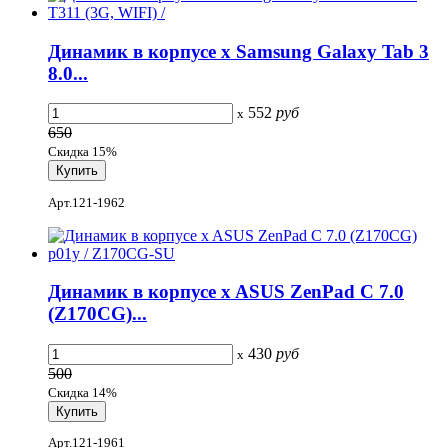
Динамик в корпусе x Samsung Galaxy Tab 3
8.0...
552
руб
x
650
Скидка 15%
Арт.121-1962
Динамик в корпусе x ASUS ZenPad C 7.0
(Z170CG)...
430
руб
x
500
Скидка 14%
Арт.121-1961