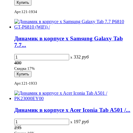
Арт.121-1934
Динамик в корпусе x Samsung Galaxy Tab
7.7...
332
руб
x
400
Скидка 17%
Арт.121-1933
Динамик в корпусе x Acer Iconia Tab A501 /...
197
руб
x
235