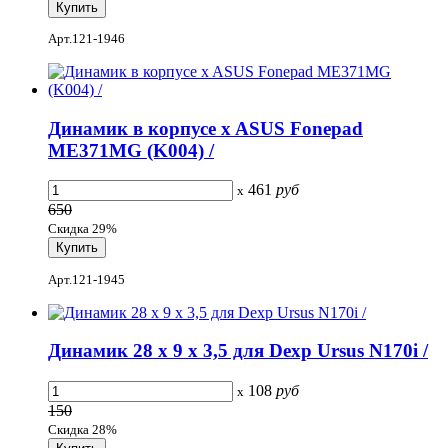
Арт.121-1946
Динамик в корпусе x ASUS Fonepad
ME371MG (K004) /
461
руб
x
650
Скидка 29%
Арт.121-1945
Динамик 28 x 9 x 3,5 для Dexp Ursus N170i /
108
руб
x
150
Скидка 28%