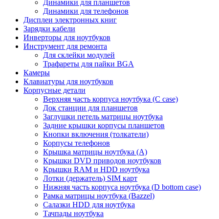
Динамики для планшетов
Динамики для телефонов
Дисплеи электронных книг
Зарядки кабели
Инверторы для ноутбуков
Инструмент для ремонта
Для склейки модулей
Трафареты для пайки BGA
Камеры
Клавиатуры для ноутбуков
Корпусные детали
Верхняя часть корпуса ноутбука (С case)
Док станции для планшетов
Заглушки петель матрицы ноутбука
Задние крышки корпусы планшетов
Кнопки включения (толкатели)
Корпусы телефонов
Крышка матрицы ноутбука (A)
Крышки DVD приводов ноутбуков
Крышки RAM и HDD ноутбука
Лотки (держатель) SIM карт
Нижняя часть корпуса ноутбука (D bottom case)
Рамка матрицы ноутбука (Bazzel)
Салазки HDD для ноутбука
Тачпады ноутбука