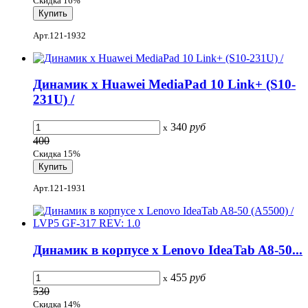
Скидка 16%
Арт.121-1932
Динамик x Huawei MediaPad 10 Link+ (S10-
231U) /
340
руб
x
400
Скидка 15%
Арт.121-1931
Динамик в корпусе x Lenovo IdeaTab A8-50...
455
руб
x
530
Скидка 14%