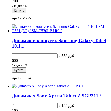
700
Скидка 8%
Арт.121-1955
Динамик в корпусе x Samsung Galaxy Tab 4
10.1...
558
руб
x
600
Скидка 7%
Арт.121-1954
Динамик x Sony Xperia Tablet Z SGP311 /
155
руб
x
165