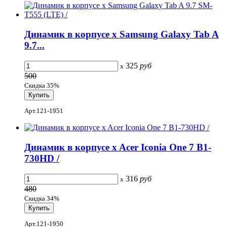
Динамик в корпусе x Samsung Galaxy Tab A
9.7...
325
руб
x
500
Скидка 35%
Арт.121-1951
Динамик в корпусе x Acer Iconia One 7 B1-
730HD /
316
руб
x
480
Скидка 34%
Арт.121-1950