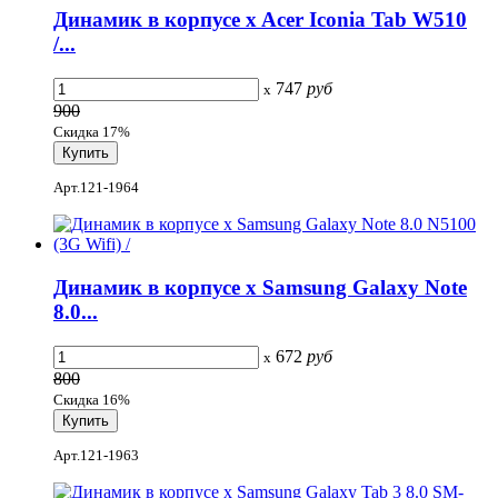
Динамик в корпусе x Acer Iconia Tab W510
/...
747
руб
x
900
Скидка 17%
Арт.121-1964
Динамик в корпусе x Samsung Galaxy Note
8.0...
672
руб
x
800
Скидка 16%
Арт.121-1963