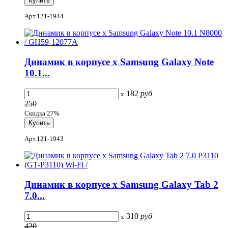
Арт.121-1944
Динамик в корпусе x Samsung Galaxy Note
10.1...
182
руб
x
250
Скидка 27%
Арт.121-1943
Динамик в корпусе x Samsung Galaxy Tab 2
7.0...
310
руб
x
420