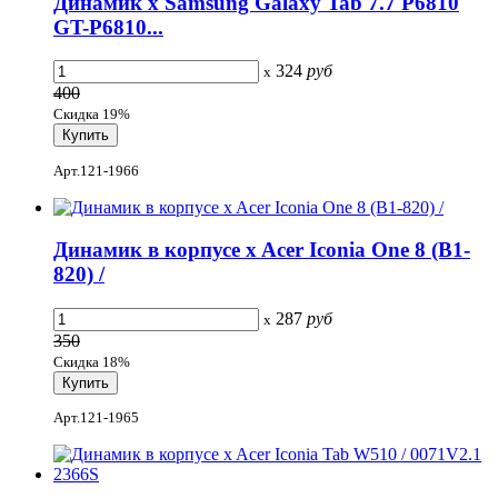
Динамик x Samsung Galaxy Tab 7.7 P6810
GT-P6810...
324
руб
x
400
Скидка 19%
Арт.121-1966
Динамик в корпусе x Acer Iconia One 8 (B1-
820) /
287
руб
x
350
Скидка 18%
Арт.121-1965