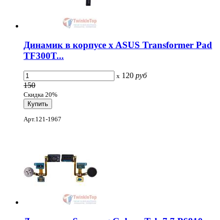
Динамик в корпусе x ASUS Transformer Pad
TF300T...
120
руб
x
150
Скидка 20%
Арт.121-1967