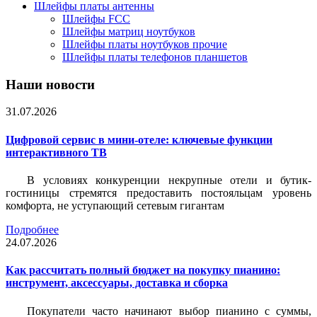
Шлейфы платы антенны
Шлейфы FCC
Шлейфы матриц ноутбуков
Шлейфы платы ноутбуков прочие
Шлейфы платы телефонов планшетов
Наши новости
31.07.2026
Цифровой сервис в мини-отеле: ключевые функции
интерактивного ТВ
В условиях конкуренции некрупные отели и бутик-
гостиницы стремятся предоставить постояльцам уровень
комфорта, не уступающий сетевым гигантам
Подробнее
24.07.2026
Как рассчитать полный бюджет на покупку пианино:
инструмент, аксессуары, доставка и сборка
Покупатели часто начинают выбор пианино с суммы,