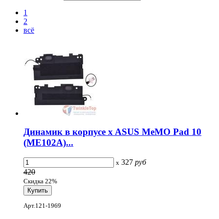
1
2
всё
Динамик в корпусе x ASUS MeMO Pad 10
(ME102A)...
327
руб
x
420
Скидка 22%
Арт.121-1969