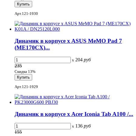
Арт.121-1930
Динамик в корпусе x ASUS MeMO Pad 7
(ME170CX)...
204
руб
x
235
Скидка 13%
Арт.121-1929
Динамик в корпусе x Acer Iconia Tab A100 /...
136
руб
x
155