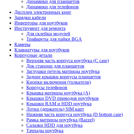
Динамики для планшетов
Динамики для телефонов
Дисплеи электронных книг
Зарядки кабели
Инверторы для ноутбуков
Инструмент для ремонта
Для склейки модулей
Трафареты для пайки BGA
Камеры
Клавиатуры для ноутбуков
Корпусные детали
Верхняя часть корпуса ноутбука (С case)
Док станции для планшетов
Заглушки петель матрицы ноутбука
Задние крышки корпусы планшетов
Кнопки включения (толкатели)
Корпусы телефонов
Крышка матрицы ноутбука (A)
Крышки DVD приводов ноутбуков
Крышки RAM и HDD ноутбука
Лотки (держатель) SIM карт
Нижняя часть корпуса ноутбука (D bottom case)
Рамка матрицы ноутбука (Bazzel)
Салазки HDD для ноутбука
Тачпады ноутбука