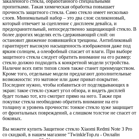
закаленного стекла, обработанного специальными
пропитками. Такая химическая обработка повышает
прочность защитного стекла. Само стекло имеет несколько
слоев. Минимальный набор – это два слоя: силиконовый,
который отвечает за сцепление с дисплеем девайса, и
предохранительный, непосредственно защищающий стекло. В
более дорогих моделях есть сдерживающий слой: он
остановит движение появившейся трещины. Антибликовый
гарантирует высокую насыщенность изображения даже под
ярким солнцем, а олеофобный спасает от влаги. При выборе
защитного стекла следует обратить внимание на его размер:
стекло должно подходить к конкретной модели устройства.
Наличие всех пяти типов слоев также станет преимуществом.
Кроме того, отдельные модели предлагают дополнительные
возможности: это матовое или даже приват-покрытие.
Последнее нужно, чтобы избавиться от подглядывающих в
экран: такое стекло сужает угол обзора, и видеть дисплей
будет только тот, кто смотрит прямо на него. Также при
покупке стекла необходимо обратить внимание на его
толщину и уровень прочности: тонкое стекло хуже защищает
от фронтальных повреждений, а слишком толстое не спасет от
боковых.
Вы можете купить Защитное стекло Xiaomi Redmi Note 3 Pro
со скидкой, в нашем магазине "TwinkleTop.ru - Онлайн