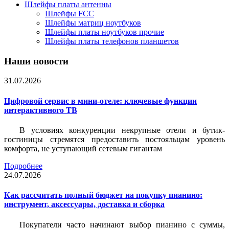
Шлейфы платы антенны
Шлейфы FCC
Шлейфы матриц ноутбуков
Шлейфы платы ноутбуков прочие
Шлейфы платы телефонов планшетов
Наши новости
31.07.2026
Цифровой сервис в мини-отеле: ключевые функции
интерактивного ТВ
В условиях конкуренции некрупные отели и бутик-
гостиницы стремятся предоставить постояльцам уровень
комфорта, не уступающий сетевым гигантам
Подробнее
24.07.2026
Как рассчитать полный бюджет на покупку пианино:
инструмент, аксессуары, доставка и сборка
Покупатели часто начинают выбор пианино с суммы,