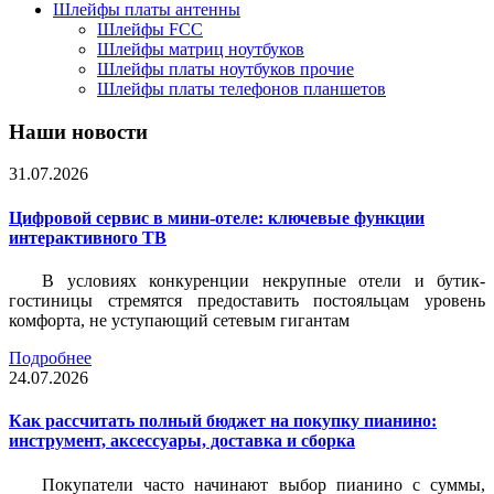
Шлейфы платы антенны
Шлейфы FCC
Шлейфы матриц ноутбуков
Шлейфы платы ноутбуков прочие
Шлейфы платы телефонов планшетов
Наши новости
31.07.2026
Цифровой сервис в мини-отеле: ключевые функции
интерактивного ТВ
В условиях конкуренции некрупные отели и бутик-
гостиницы стремятся предоставить постояльцам уровень
комфорта, не уступающий сетевым гигантам
Подробнее
24.07.2026
Как рассчитать полный бюджет на покупку пианино:
инструмент, аксессуары, доставка и сборка
Покупатели часто начинают выбор пианино с суммы,