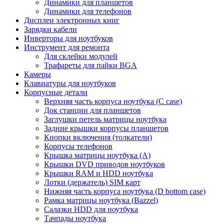
Динамики для планшетов
Динамики для телефонов
Дисплеи электронных книг
Зарядки кабели
Инверторы для ноутбуков
Инструмент для ремонта
Для склейки модулей
Трафареты для пайки BGA
Камеры
Клавиатуры для ноутбуков
Корпусные детали
Верхняя часть корпуса ноутбука (С case)
Док станции для планшетов
Заглушки петель матрицы ноутбука
Задние крышки корпусы планшетов
Кнопки включения (толкатели)
Корпусы телефонов
Крышка матрицы ноутбука (A)
Крышки DVD приводов ноутбуков
Крышки RAM и HDD ноутбука
Лотки (держатель) SIM карт
Нижняя часть корпуса ноутбука (D bottom case)
Рамка матрицы ноутбука (Bazzel)
Салазки HDD для ноутбука
Тачпады ноутбука