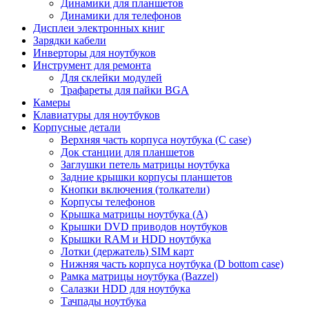
Динамики для планшетов
Динамики для телефонов
Дисплеи электронных книг
Зарядки кабели
Инверторы для ноутбуков
Инструмент для ремонта
Для склейки модулей
Трафареты для пайки BGA
Камеры
Клавиатуры для ноутбуков
Корпусные детали
Верхняя часть корпуса ноутбука (С case)
Док станции для планшетов
Заглушки петель матрицы ноутбука
Задние крышки корпусы планшетов
Кнопки включения (толкатели)
Корпусы телефонов
Крышка матрицы ноутбука (A)
Крышки DVD приводов ноутбуков
Крышки RAM и HDD ноутбука
Лотки (держатель) SIM карт
Нижняя часть корпуса ноутбука (D bottom case)
Рамка матрицы ноутбука (Bazzel)
Салазки HDD для ноутбука
Тачпады ноутбука