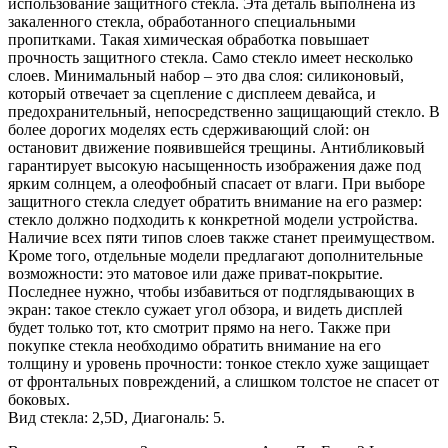
использование защитного стекла. Эта деталь выполнена из
закаленного стекла, обработанного специальными
пропитками. Такая химическая обработка повышает
прочность защитного стекла. Само стекло имеет несколько
слоев. Минимальный набор – это два слоя: силиконовый,
который отвечает за сцепление с дисплеем девайса, и
предохранительный, непосредственно защищающий стекло. В
более дорогих моделях есть сдерживающий слой: он
остановит движение появившейся трещины. Антибликовый
гарантирует высокую насыщенность изображения даже под
ярким солнцем, а олеофобный спасает от влаги. При выборе
защитного стекла следует обратить внимание на его размер:
стекло должно подходить к конкретной модели устройства.
Наличие всех пяти типов слоев также станет преимуществом.
Кроме того, отдельные модели предлагают дополнительные
возможности: это матовое или даже приват-покрытие.
Последнее нужно, чтобы избавиться от подглядывающих в
экран: такое стекло сужает угол обзора, и видеть дисплей
будет только тот, кто смотрит прямо на него. Также при
покупке стекла необходимо обратить внимание на его
толщину и уровень прочности: тонкое стекло хуже защищает
от фронтальных повреждений, а слишком толстое не спасет от
боковых.
Вид стекла: 2,5D, Диагональ: 5.