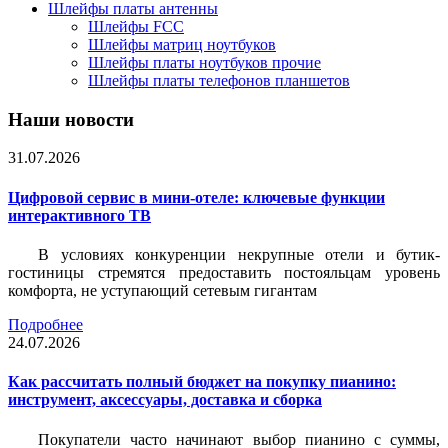
Шлейфы платы антенны
Шлейфы FCC
Шлейфы матриц ноутбуков
Шлейфы платы ноутбуков прочие
Шлейфы платы телефонов планшетов
Наши новости
31.07.2026
Цифровой сервис в мини-отеле: ключевые функции
интерактивного ТВ
В условиях конкуренции некрупные отели и бутик-
гостиницы стремятся предоставить постояльцам уровень
комфорта, не уступающий сетевым гигантам
Подробнее
24.07.2026
Как рассчитать полный бюджет на покупку пианино:
инструмент, аксессуары, доставка и сборка
Покупатели часто начинают выбор пианино с суммы,