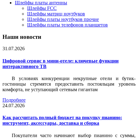
Шлейфы платы антенны
Шлейфы FCC
Шлейфы матриц ноутбуков
Шлейфы платы ноутбуков прочие
Шлейфы платы телефонов планшетов
Наши новости
31.07.2026
Цифровой сервис в мини-отеле: ключевые функции
интерактивного ТВ
В условиях конкуренции некрупные отели и бутик-
гостиницы стремятся предоставить постояльцам уровень
комфорта, не уступающий сетевым гигантам
Подробнее
24.07.2026
Как рассчитать полный бюджет на покупку пианино:
инструмент, аксессуары, доставка и сборка
Покупатели часто начинают выбор пианино с суммы,