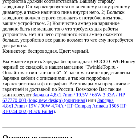
устройства должен соответствовать Вашему старому
заряднику. Он характеризуется по внешнему и внутреннему
диаметру, а также наличию пина внутри него. 2) Вольтаж
зарядного должен строго совпадать с потреблением тока
вашим устройством. 3) Количество ампер на заряднике
должно быть не меньше того что требуется для работы
устройства. Нет ни чего страшного если ампер окажется
больше, устройство все равно возьмет то что ему потребуется
для работы.
Коннектор: беспроводная, Цвет: черный.
Вы можете купить Зарядка беспроводная / HOCO CW6 Homey
черный со скидкой, в нашем магазине "TwinkleTop.ru -
Онлайн магазин запчастей". У нас в магазине представлены
Зарядки кабели с описаниями, а так же подробные
характеристики и фотографии. Все товары мы предлагаем с
гарантией и доставкой по России. Возможно Вас так же
заинтересуют
Зарядка 4,8x1,7mm / 19,5V / 65W 3,33A / HP
677770-003 (long new design) (оригинал)
или
Зарядка
4,8x1,7mm / 19V / 90W 4,74A / HP Compaq Armada 1505 HP
310744-002 (Black Bullet)
.
Основные
страницы