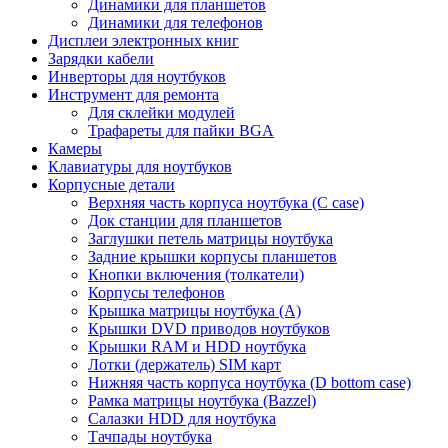
Динамики для планшетов
Динамики для телефонов
Дисплеи электронных книг
Зарядки кабели
Инверторы для ноутбуков
Инструмент для ремонта
Для склейки модулей
Трафареты для пайки BGA
Камеры
Клавиатуры для ноутбуков
Корпусные детали
Верхняя часть корпуса ноутбука (С case)
Док станции для планшетов
Заглушки петель матрицы ноутбука
Задние крышки корпусы планшетов
Кнопки включения (толкатели)
Корпусы телефонов
Крышка матрицы ноутбука (A)
Крышки DVD приводов ноутбуков
Крышки RAM и HDD ноутбука
Лотки (держатель) SIM карт
Нижняя часть корпуса ноутбука (D bottom case)
Рамка матрицы ноутбука (Bazzel)
Салазки HDD для ноутбука
Тачпады ноутбука