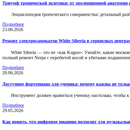
Триумф тропической экзотики: от эволюционной анатомии 
Энциклопедия тропического совершенства: детальный разб
Подробнее
23.06.2026
Ремонт электросамокатов White Siberia в сервисных центрах
White Siberia — это не «как Kugoo»: Узнайте, какие моско
полный ремонт Nerpa с перебитой косой и убитыми подшипни
Подробнее
20.06.2026
Доступное фортепиано для ученика: почему важны не только
Инструмент должен нравиться ученику настолько, чтобы к 
Подробнее
29.05.2026
Как понять, что цифровое пианино подходит для музыкал