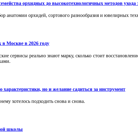
семейства орхидных до высокотехнологичных методов ухода 
ор анатомии орхидей, сортового разнообразия и ювелирных техн
 в Москве в 2026 году
вские сервисы реально знают марку, сколько стоит восстановлен
ками.
 характеристики, но и желание садиться за инструмент
нему хотелось подходить снова и снова.
ьной школы