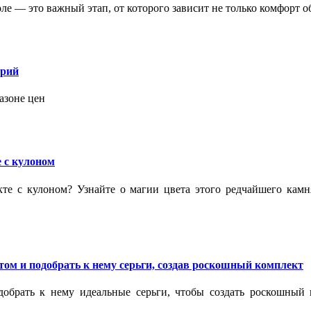
 — это важный этап, от которого зависит не только комфорт об
орий
азоне цен
 с кулоном
кте с кулоном? Узнайте о магии цвета этого редчайшего кам
ом и подобрать к нему серьги, создав роскошный комплект
обрать к нему идеальные серьги, чтобы создать роскошный г