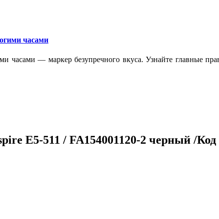
рогими часами
ми часами — маркер безупречного вкуса. Узнайте главные прав
pire E5-511 / FA154001120-2 черный /Код 