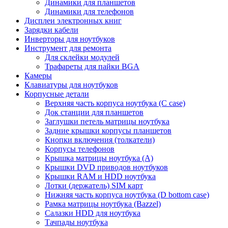
Динамики для планшетов
Динамики для телефонов
Дисплеи электронных книг
Зарядки кабели
Инверторы для ноутбуков
Инструмент для ремонта
Для склейки модулей
Трафареты для пайки BGA
Камеры
Клавиатуры для ноутбуков
Корпусные детали
Верхняя часть корпуса ноутбука (С case)
Док станции для планшетов
Заглушки петель матрицы ноутбука
Задние крышки корпусы планшетов
Кнопки включения (толкатели)
Корпусы телефонов
Крышка матрицы ноутбука (A)
Крышки DVD приводов ноутбуков
Крышки RAM и HDD ноутбука
Лотки (держатель) SIM карт
Нижняя часть корпуса ноутбука (D bottom case)
Рамка матрицы ноутбука (Bazzel)
Салазки HDD для ноутбука
Тачпады ноутбука