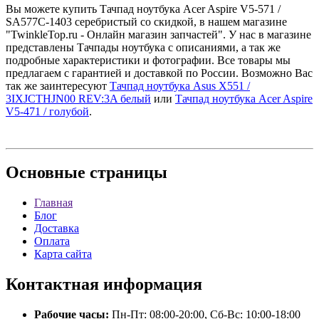
Вы можете купить Тачпад ноутбука Acer Aspire V5-571 /
SA577C-1403 серебристый со скидкой, в нашем магазине
"TwinkleTop.ru - Онлайн магазин запчастей". У нас в магазине
представлены Тачпады ноутбука с описаниями, а так же
подробные характеристики и фотографии. Все товары мы
предлагаем с гарантией и доставкой по России. Возможно Вас
так же заинтересуют
Тачпад ноутбука Asus X551 /
3IXJCTHJN00 REV:3A белый
или
Тачпад ноутбука Acer Aspire
V5-471 / голубой
.
Основные
страницы
Главная
Блог
Доставка
Оплата
Карта сайта
Контактная
информация
Рабочие часы:
Пн-Пт: 08:00-20:00, Сб-Вс: 10:00-18:00