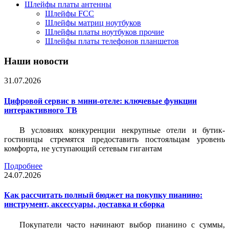
Шлейфы платы антенны
Шлейфы FCC
Шлейфы матриц ноутбуков
Шлейфы платы ноутбуков прочие
Шлейфы платы телефонов планшетов
Наши новости
31.07.2026
Цифровой сервис в мини-отеле: ключевые функции
интерактивного ТВ
В условиях конкуренции некрупные отели и бутик-
гостиницы стремятся предоставить постояльцам уровень
комфорта, не уступающий сетевым гигантам
Подробнее
24.07.2026
Как рассчитать полный бюджет на покупку пианино:
инструмент, аксессуары, доставка и сборка
Покупатели часто начинают выбор пианино с суммы,