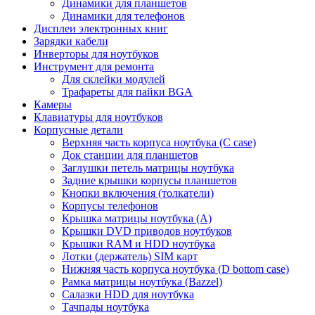
Динамики для планшетов
Динамики для телефонов
Дисплеи электронных книг
Зарядки кабели
Инверторы для ноутбуков
Инструмент для ремонта
Для склейки модулей
Трафареты для пайки BGA
Камеры
Клавиатуры для ноутбуков
Корпусные детали
Верхняя часть корпуса ноутбука (С case)
Док станции для планшетов
Заглушки петель матрицы ноутбука
Задние крышки корпусы планшетов
Кнопки включения (толкатели)
Корпусы телефонов
Крышка матрицы ноутбука (A)
Крышки DVD приводов ноутбуков
Крышки RAM и HDD ноутбука
Лотки (держатель) SIM карт
Нижняя часть корпуса ноутбука (D bottom case)
Рамка матрицы ноутбука (Bazzel)
Салазки HDD для ноутбука
Тачпады ноутбука