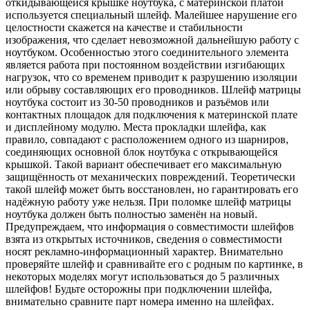
откидывающейся крышке ноутбука, с материнской платой
используется специальный шлейф. Малейшее нарушение его
целостности скажется на качестве и стабильности
изображения, что сделает невозможной дальнейшую работу с
ноутбуком. Особенностью этого соединительного элемента
является работа при постоянном воздействии изгибающих
нагрузок, что со временем приводит к разрушению изоляции
или обрыву составляющих его проводников. Шлейф матрицы
ноутбука состоит из 30-50 проводников и разъёмов или
контактных площадок для подключения к материнской плате
и дисплейному модулю. Места прокладки шлейфа, как
правило, совпадают с расположением одного из шарниров,
соединяющих основной блок ноутбука с открывающейся
крышкой. Такой вариант обеспечивает его максимальную
защищённость от механических повреждений. Теоретически
такой шлейф может быть восстановлен, но гарантировать его
надёжную работу уже нельзя. При поломке шлейф матрицы
ноутбука должен быть полностью заменён на новый.
Предупреждаем, что информация о совместимости шлейфов
взята из открытых источников, сведения о совместимости
носят рекламно-информационный характер. Внимательно
проверяйте шлейф и сравнивайте его с родным по картинке, в
некоторых моделях могут использоваться до 5 различных
шлейфов! Будьте осторожны при подключении шлейфа,
внимательно сравните парт номера именно на шлейфах.