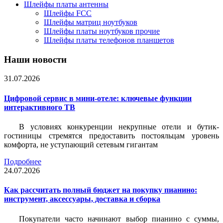
Шлейфы платы антенны
Шлейфы FCC
Шлейфы матриц ноутбуков
Шлейфы платы ноутбуков прочие
Шлейфы платы телефонов планшетов
Наши новости
31.07.2026
Цифровой сервис в мини-отеле: ключевые функции
интерактивного ТВ
В условиях конкуренции некрупные отели и бутик-
гостиницы стремятся предоставить постояльцам уровень
комфорта, не уступающий сетевым гигантам
Подробнее
24.07.2026
Как рассчитать полный бюджет на покупку пианино:
инструмент, аксессуары, доставка и сборка
Покупатели часто начинают выбор пианино с суммы,