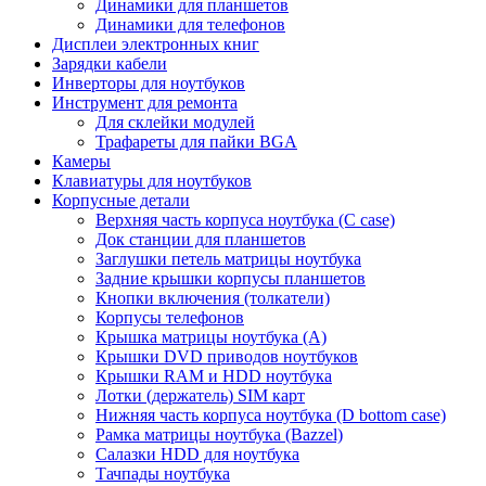
Динамики для планшетов
Динамики для телефонов
Дисплеи электронных книг
Зарядки кабели
Инверторы для ноутбуков
Инструмент для ремонта
Для склейки модулей
Трафареты для пайки BGA
Камеры
Клавиатуры для ноутбуков
Корпусные детали
Верхняя часть корпуса ноутбука (С case)
Док станции для планшетов
Заглушки петель матрицы ноутбука
Задние крышки корпусы планшетов
Кнопки включения (толкатели)
Корпусы телефонов
Крышка матрицы ноутбука (A)
Крышки DVD приводов ноутбуков
Крышки RAM и HDD ноутбука
Лотки (держатель) SIM карт
Нижняя часть корпуса ноутбука (D bottom case)
Рамка матрицы ноутбука (Bazzel)
Салазки HDD для ноутбука
Тачпады ноутбука