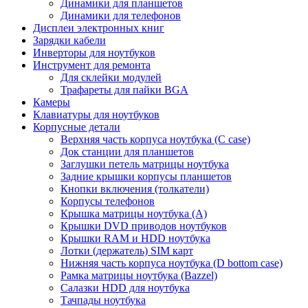
Динамики для планшетов
Динамики для телефонов
Дисплеи электронных книг
Зарядки кабели
Инверторы для ноутбуков
Инструмент для ремонта
Для склейки модулей
Трафареты для пайки BGA
Камеры
Клавиатуры для ноутбуков
Корпусные детали
Верхняя часть корпуса ноутбука (С case)
Док станции для планшетов
Заглушки петель матрицы ноутбука
Задние крышки корпусы планшетов
Кнопки включения (толкатели)
Корпусы телефонов
Крышка матрицы ноутбука (A)
Крышки DVD приводов ноутбуков
Крышки RAM и HDD ноутбука
Лотки (держатель) SIM карт
Нижняя часть корпуса ноутбука (D bottom case)
Рамка матрицы ноутбука (Bazzel)
Салазки HDD для ноутбука
Тачпады ноутбука