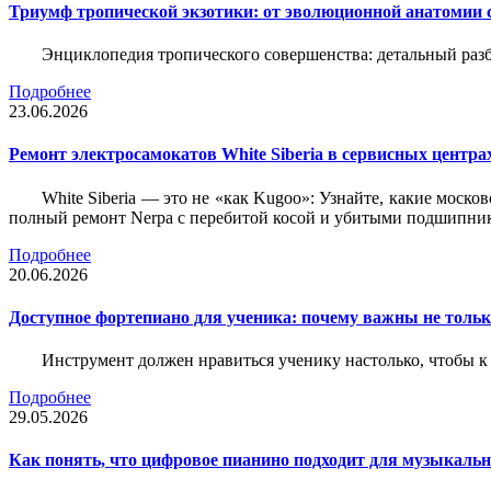
Триумф тропической экзотики: от эволюционной анатомии 
Энциклопедия тропического совершенства: детальный разб
Подробнее
23.06.2026
Ремонт электросамокатов White Siberia в сервисных центрах
White Siberia — это не «как Kugoo»: Узнайте, какие моско
полный ремонт Nerpa с перебитой косой и убитыми подшипни
Подробнее
20.06.2026
Доступное фортепиано для ученика: почему важны не только
Инструмент должен нравиться ученику настолько, чтобы к 
Подробнее
29.05.2026
Как понять, что цифровое пианино подходит для музыкал