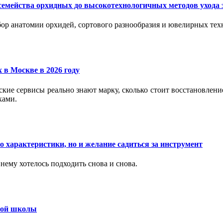
семейства орхидных до высокотехнологичных методов ухода 
ор анатомии орхидей, сортового разнообразия и ювелирных техн
 в Москве в 2026 году
вские сервисы реально знают марку, сколько стоит восстановлен
ками.
 характеристики, но и желание садиться за инструмент
нему хотелось подходить снова и снова.
ьной школы