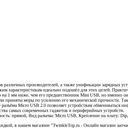
 различных производителей, а также унификации зарядных устр
ким характеристикам идеально подошёл для этих целей. Практич
о на 1 мм ниже, чем его предшественник Mini USB, но именно о
были приняты меры по усилению его механической прочности. Т
 разъёма Мicro USB 2.0 позволяет устройствам обмениваться и
нства самых современных гаджетов и периферийных устройств.
сть: прямой, Вид разъема: Micro USB, Крепление на плату: Dip, 
дкой, в нашем магазине "TwinkleTop.ru - Онлайн магазин запча