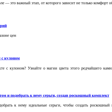
 — это важный этап, от которого зависит не только комфорт об
орий
азоне цен
 с кулоном
кте с кулоном? Узнайте о магии цвета этого редчайшего кам
ом и подобрать к нему серьги, создав роскошный комплект
обрать к нему идеальные серьги, чтобы создать роскошный г