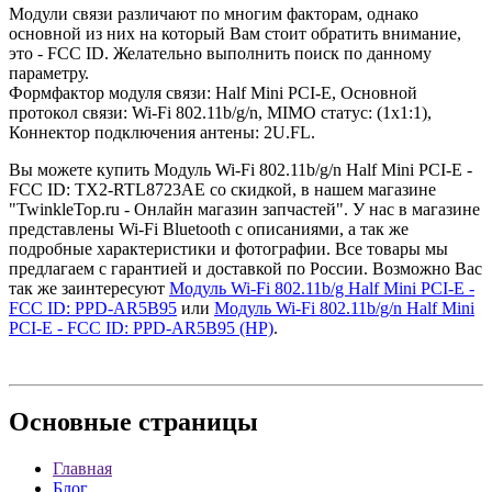
Модули связи различают по многим факторам, однако
основной из них на который Вам стоит обратить внимание,
это - FCC ID. Желательно выполнить поиск по данному
параметру.
Формфактор модуля связи: Half Mini PCI-E, Основной
протокол связи: Wi-Fi 802.11b/g/n, MIMO статус: (1x1:1),
Коннектор подключения антены: 2U.FL.
Вы можете купить Модуль Wi-Fi 802.11b/g/n Half Mini PCI-E -
FCC ID: TX2-RTL8723AE со скидкой, в нашем магазине
"TwinkleTop.ru - Онлайн магазин запчастей". У нас в магазине
представлены Wi-Fi Bluetooth с описаниями, а так же
подробные характеристики и фотографии. Все товары мы
предлагаем с гарантией и доставкой по России. Возможно Вас
так же заинтересуют
Модуль Wi-Fi 802.11b/g Half Mini PCI-E -
FCC ID: PPD-AR5B95
или
Модуль Wi-Fi 802.11b/g/n Half Mini
PCI-E - FCC ID: PPD-AR5B95 (HP)
.
Основные
страницы
Главная
Блог