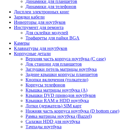
Динамики для планшетов
Динамики для телефонов
Дисплеи электронных книг
Зарядки кабели
Инверторы для ноутбуков
Инструмент для ремонта
Для склейки модулей
Трафареты для пайки BGA
Камеры
Клавиатуры для ноутбуков
Корпусные детали
Верхняя часть корпуса ноутбука (С case)
Док станции для планшетов
Заглушки петель матрицы ноутбука
Задние крышки корпусы планшетов
Кнопки включения (толкатели)
Корпусы телефонов
Крышка матрицы ноутбука (A)
Крышки DVD приводов ноутбуков
Крышки RAM и HDD ноутбука
Лотки (держатель) SIM карт
Нижняя часть корпуса ноутбука (D bottom case)
Рамка матрицы ноутбука (Bazzel)
Салазки HDD для ноутбука
Тачпады ноутбука