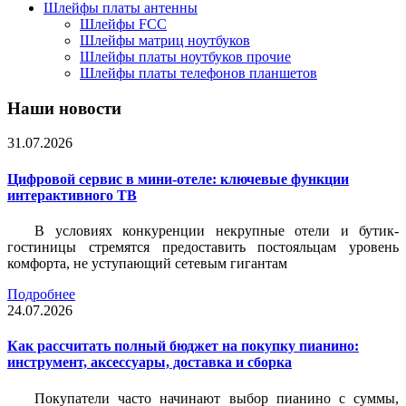
Шлейфы платы антенны
Шлейфы FCC
Шлейфы матриц ноутбуков
Шлейфы платы ноутбуков прочие
Шлейфы платы телефонов планшетов
Наши новости
31.07.2026
Цифровой сервис в мини-отеле: ключевые функции
интерактивного ТВ
В условиях конкуренции некрупные отели и бутик-
гостиницы стремятся предоставить постояльцам уровень
комфорта, не уступающий сетевым гигантам
Подробнее
24.07.2026
Как рассчитать полный бюджет на покупку пианино:
инструмент, аксессуары, доставка и сборка
Покупатели часто начинают выбор пианино с суммы,