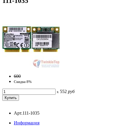
111-1035
600
Скидка 8%
552
руб
x
Арт.111-1035
Информация