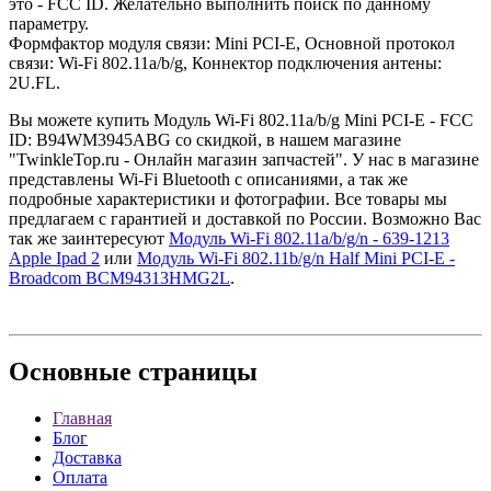
это - FCC ID. Желательно выполнить поиск по данному
параметру.
Формфактор модуля связи: Mini PCI-E, Основной протокол
связи: Wi-Fi 802.11a/b/g, Коннектор подключения антены:
2U.FL.
Вы можете купить Модуль Wi-Fi 802.11a/b/g Mini PCI-E - FCC
ID: B94WM3945ABG со скидкой, в нашем магазине
"TwinkleTop.ru - Онлайн магазин запчастей". У нас в магазине
представлены Wi-Fi Bluetooth с описаниями, а так же
подробные характеристики и фотографии. Все товары мы
предлагаем с гарантией и доставкой по России. Возможно Вас
так же заинтересуют
Модуль Wi-Fi 802.11a/b/g/n - 639-1213
Apple Ipad 2
или
Модуль Wi-Fi 802.11b/g/n Half Mini PCI-E -
Broadcom BCM94313HMG2L
.
Основные
страницы
Главная
Блог
Доставка
Оплата