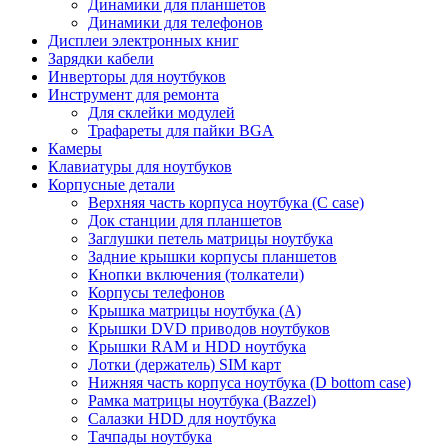
Динамики для планшетов
Динамики для телефонов
Дисплеи электронных книг
Зарядки кабели
Инверторы для ноутбуков
Инструмент для ремонта
Для склейки модулей
Трафареты для пайки BGA
Камеры
Клавиатуры для ноутбуков
Корпусные детали
Верхняя часть корпуса ноутбука (С case)
Док станции для планшетов
Заглушки петель матрицы ноутбука
Задние крышки корпусы планшетов
Кнопки включения (толкатели)
Корпусы телефонов
Крышка матрицы ноутбука (A)
Крышки DVD приводов ноутбуков
Крышки RAM и HDD ноутбука
Лотки (держатель) SIM карт
Нижняя часть корпуса ноутбука (D bottom case)
Рамка матрицы ноутбука (Bazzel)
Салазки HDD для ноутбука
Тачпады ноутбука