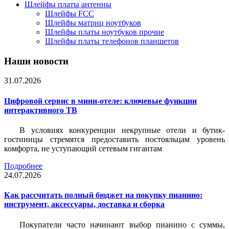
Шлейфы платы антенны
Шлейфы FCC
Шлейфы матриц ноутбуков
Шлейфы платы ноутбуков прочие
Шлейфы платы телефонов планшетов
Наши новости
31.07.2026
Цифровой сервис в мини-отеле: ключевые функции
интерактивного ТВ
В условиях конкуренции некрупные отели и бутик-
гостиницы стремятся предоставить постояльцам уровень
комфорта, не уступающий сетевым гигантам
Подробнее
24.07.2026
Как рассчитать полный бюджет на покупку пианино:
инструмент, аксессуары, доставка и сборка
Покупатели часто начинают выбор пианино с суммы,