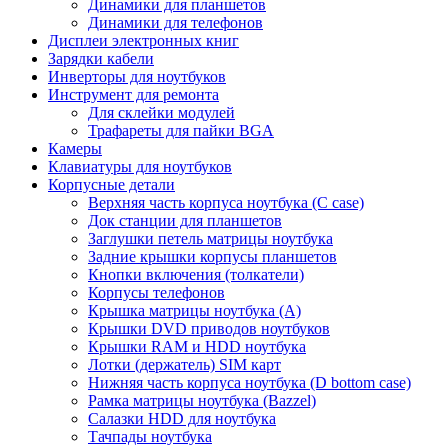
Динамики для планшетов
Динамики для телефонов
Дисплеи электронных книг
Зарядки кабели
Инверторы для ноутбуков
Инструмент для ремонта
Для склейки модулей
Трафареты для пайки BGA
Камеры
Клавиатуры для ноутбуков
Корпусные детали
Верхняя часть корпуса ноутбука (С case)
Док станции для планшетов
Заглушки петель матрицы ноутбука
Задние крышки корпусы планшетов
Кнопки включения (толкатели)
Корпусы телефонов
Крышка матрицы ноутбука (A)
Крышки DVD приводов ноутбуков
Крышки RAM и HDD ноутбука
Лотки (держатель) SIM карт
Нижняя часть корпуса ноутбука (D bottom case)
Рамка матрицы ноутбука (Bazzel)
Салазки HDD для ноутбука
Тачпады ноутбука