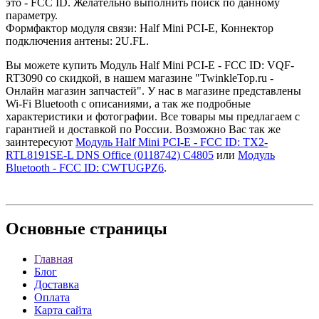
это - FCC ID. Желательно выполнить поиск по данному
параметру.
Формфактор модуля связи: Half Mini PCI-E, Коннектор
подключения антены: 2U.FL.
Вы можете купить Модуль Half Mini PCI-E - FCC ID: VQF-
RT3090 со скидкой, в нашем магазине "TwinkleTop.ru -
Онлайн магазин запчастей". У нас в магазине представлены
Wi-Fi Bluetooth с описаниями, а так же подробные
характеристики и фотографии. Все товары мы предлагаем с
гарантией и доставкой по России. Возможно Вас так же
заинтересуют
Модуль Half Mini PCI-E - FCC ID: TX2-
RTL8191SE-L DNS Office (0118742) C4805
или
Модуль
Bluetooth - FCC ID: CWTUGPZ6
.
Основные
страницы
Главная
Блог
Доставка
Оплата
Карта сайта