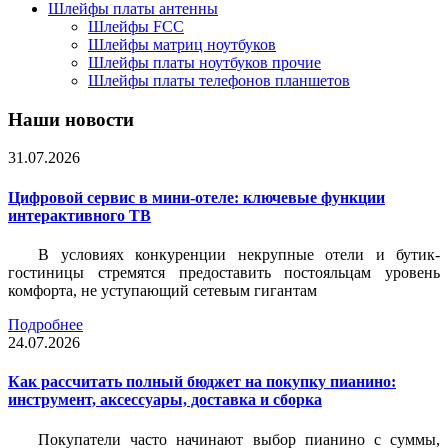
Шлейфы платы антенны
Шлейфы FCC
Шлейфы матриц ноутбуков
Шлейфы платы ноутбуков прочие
Шлейфы платы телефонов планшетов
Наши новости
31.07.2026
Цифровой сервис в мини-отеле: ключевые функции
интерактивного ТВ
В условиях конкуренции некрупные отели и бутик-
гостиницы стремятся предоставить постояльцам уровень
комфорта, не уступающий сетевым гигантам
Подробнее
24.07.2026
Как рассчитать полный бюджет на покупку пианино:
инструмент, аксессуары, доставка и сборка
Покупатели часто начинают выбор пианино с суммы,