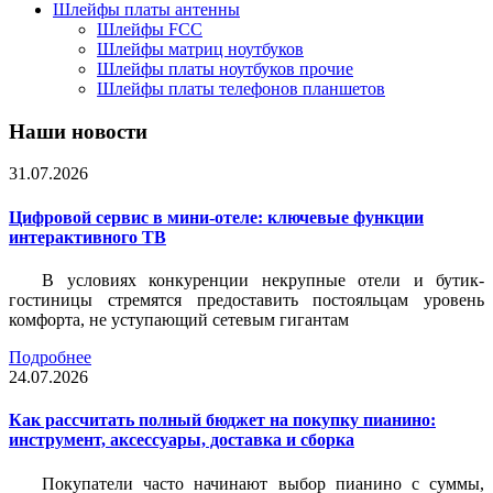
Шлейфы платы антенны
Шлейфы FCC
Шлейфы матриц ноутбуков
Шлейфы платы ноутбуков прочие
Шлейфы платы телефонов планшетов
Наши новости
31.07.2026
Цифровой сервис в мини-отеле: ключевые функции
интерактивного ТВ
В условиях конкуренции некрупные отели и бутик-
гостиницы стремятся предоставить постояльцам уровень
комфорта, не уступающий сетевым гигантам
Подробнее
24.07.2026
Как рассчитать полный бюджет на покупку пианино:
инструмент, аксессуары, доставка и сборка
Покупатели часто начинают выбор пианино с суммы,