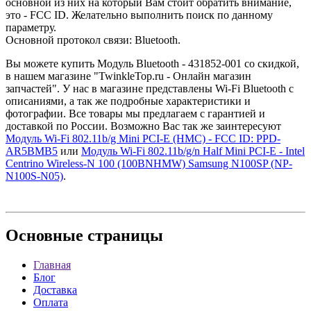
основной из них на который Вам стоит обратить внимание,
это - FCC ID. Желательно выполнить поиск по данному
параметру.
Основной протокол связи: Bluetooth.
Вы можете купить Модуль Bluetooth - 431852-001 со скидкой,
в нашем магазине "TwinkleTop.ru - Онлайн магазин
запчастей". У нас в магазине представлены Wi-Fi Bluetooth с
описаниями, а так же подробные характеристики и
фотографии. Все товары мы предлагаем с гарантией и
доставкой по России. Возможно Вас так же заинтересуют
Модуль Wi-Fi 802.11b/g Mini PCI-E (HMC) - FCC ID: PPD-
AR5BMB5
или
Модуль Wi-Fi 802.11b/g/n Half Mini PCI-E - Intel
Centrino Wireless-N 100 (100BNHMW) Samsung N100SP (NP-
N100S-N05)
.
Основные
страницы
Главная
Блог
Доставка
Оплата