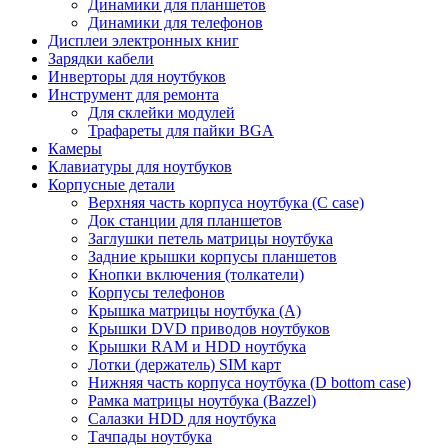
Динамики для планшетов
Динамики для телефонов
Дисплеи электронных книг
Зарядки кабели
Инверторы для ноутбуков
Инструмент для ремонта
Для склейки модулей
Трафареты для пайки BGA
Камеры
Клавиатуры для ноутбуков
Корпусные детали
Верхняя часть корпуса ноутбука (С case)
Док станции для планшетов
Заглушки петель матрицы ноутбука
Задние крышки корпусы планшетов
Кнопки включения (толкатели)
Корпусы телефонов
Крышка матрицы ноутбука (A)
Крышки DVD приводов ноутбуков
Крышки RAM и HDD ноутбука
Лотки (держатель) SIM карт
Нижняя часть корпуса ноутбука (D bottom case)
Рамка матрицы ноутбука (Bazzel)
Салазки HDD для ноутбука
Тачпады ноутбука