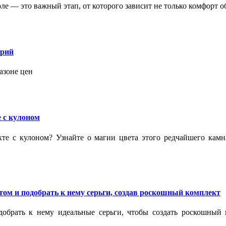
 — это важный этап, от которого зависит не только комфорт об
орий
азоне цен
 с кулоном
кте с кулоном? Узнайте о магии цвета этого редчайшего кам
ом и подобрать к нему серьги, создав роскошный комплект
обрать к нему идеальные серьги, чтобы создать роскошный г