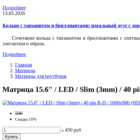
Подробнее
13.05.2026
Кольцо с танзанитом и бриллиантами: идеальный дуэт с до
Сочетание кольца с танзанитом и бриллиантами с элитны
элегантного образа.
Подробнее
Главная
Матрицы
Матрицы для ноутбуков
Матрица 15.6" / LED / Slim (3mm) / 40 pi
500
Скидка 10%
450
руб
x