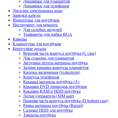
Динамики для планшетов
Динамики для телефонов
Дисплеи электронных книг
Зарядки кабели
Инверторы для ноутбуков
Инструмент для ремонта
Для склейки модулей
Трафареты для пайки BGA
Камеры
Клавиатуры для ноутбуков
Корпусные детали
Верхняя часть корпуса ноутбука (С case)
Док станции для планшетов
Заглушки петель матрицы ноутбука
Задние крышки корпусы планшетов
Кнопки включения (толкатели)
Корпусы телефонов
Крышка матрицы ноутбука (A)
Крышки DVD приводов ноутбуков
Крышки RAM и HDD ноутбука
Лотки (держатель) SIM карт
Нижняя часть корпуса ноутбука (D bottom case)
Рамка матрицы ноутбука (Bazzel)
Салазки HDD для ноутбука
Тачпады ноутбука