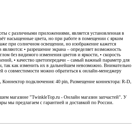
оты с различными приложениями, является установленная в
даёт насыщенные цвета, но при работе в помещении с ярким
ь даже при солнечном освещении, но изображение кажется
 являются: • разрешение экрана – определяет возможность
углом без видимого изменения цветов и яркости, • скорость
ений, • качество цветопередачи – самый важный параметр для
ч, так как изменить их в дальнейшем невозможно. Внимательно
ей о совместимости можно обратиться к онлайн-менеджеру
, Коннектор подключения: 40 pin, Размещение коннектора: R-D,
нашем магазине "TwinkleTop.ru - Онлайн магазин запчастей". У
ары мы предлагаем с гарантией и доставкой по России.