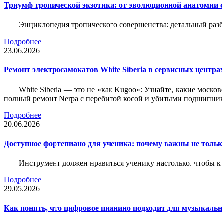
Триумф тропической экзотики: от эволюционной анатомии 
Энциклопедия тропического совершенства: детальный разб
Подробнее
23.06.2026
Ремонт электросамокатов White Siberia в сервисных центрах
White Siberia — это не «как Kugoo»: Узнайте, какие моско
полный ремонт Nerpa с перебитой косой и убитыми подшипни
Подробнее
20.06.2026
Доступное фортепиано для ученика: почему важны не только
Инструмент должен нравиться ученику настолько, чтобы к 
Подробнее
29.05.2026
Как понять, что цифровое пианино подходит для музыкал