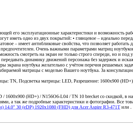
яющей его эксплуатационные характеристики и возможность раб
гут иметь одно из двух покрытий: • глянцевое – идеально пере
 матовое – имеет антибликовые свойства, что позволяет работат
е предпочтителен. Очень важными параметрами матриц ноутбуков
можность смотреть на экран не только строго спереди, но и под 
передавать динамику движений персонажа без задержек и искаж
ы экрана ноутбука желательно с учётом перечня решаемых зада
ыбираемой матрицы с моделью Вашего ноутбука. За консультаци
рицы: TN, Подсветка матрицы: LED, Разрешение: 1600x900 (HD+)
D / 1600x900 (HD+) / N156O6-L04 / TN 10 brecket со скидкой, в 
ями, а так же подробные характеристики и фотографии. Все тов
) 14.0" 30 (eDP) 1920x1080 (FHD) для Acer Aspire R3-471T
или
.