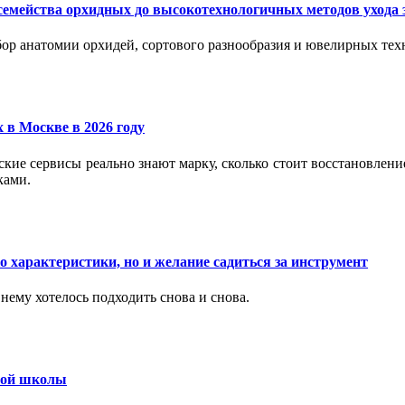
семейства орхидных до высокотехнологичных методов ухода 
ор анатомии орхидей, сортового разнообразия и ювелирных техн
 в Москве в 2026 году
вские сервисы реально знают марку, сколько стоит восстановлен
ками.
 характеристики, но и желание садиться за инструмент
нему хотелось подходить снова и снова.
ьной школы