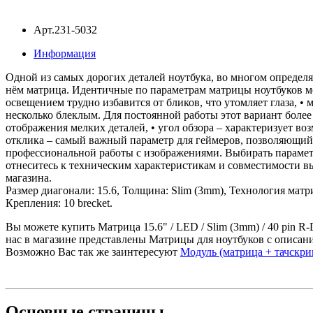
Арт.231-5032
Информация
Одной из самых дорогих деталей ноутбука, во многом определ
нём матрица. Идентичные по параметрам матрицы ноутбуков мо
освещением трудно избавится от бликов, что утомляет глаза, •
несколько блеклым. Для постоянной работы этот вариант боле
отображения мелких деталей, • угол обзора – характеризует воз
отклика – самый важный параметр для геймеров, позволяющий 
профессиональной работы с изображениями. Выбирать параметр
отнеситесь к техническим характеристикам и совместимости в
магазина.
Размер диагонали: 15.6, Толщина: Slim (3mm), Технология мат
Крепления: 10 brecket.
Вы можете купить Матрица 15.6" / LED / Slim (3mm) / 40 pin R-
нас в магазине представлены Матрицы для ноутбуков с описани
Возможно Вас так же заинтересуют
Модуль (матрица + тачскрин
Основные
страницы