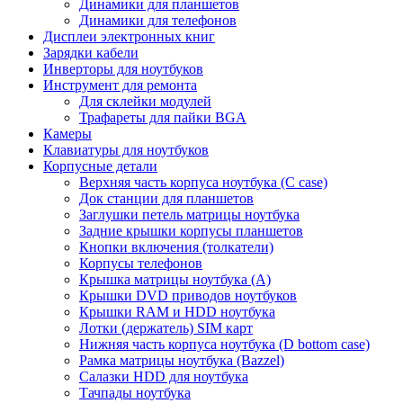
Динамики для планшетов
Динамики для телефонов
Дисплеи электронных книг
Зарядки кабели
Инверторы для ноутбуков
Инструмент для ремонта
Для склейки модулей
Трафареты для пайки BGA
Камеры
Клавиатуры для ноутбуков
Корпусные детали
Верхняя часть корпуса ноутбука (С case)
Док станции для планшетов
Заглушки петель матрицы ноутбука
Задние крышки корпусы планшетов
Кнопки включения (толкатели)
Корпусы телефонов
Крышка матрицы ноутбука (A)
Крышки DVD приводов ноутбуков
Крышки RAM и HDD ноутбука
Лотки (держатель) SIM карт
Нижняя часть корпуса ноутбука (D bottom case)
Рамка матрицы ноутбука (Bazzel)
Салазки HDD для ноутбука
Тачпады ноутбука