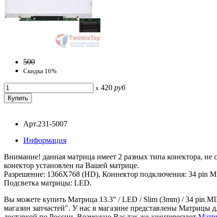
500
Скидка 16%
420
руб
x
Арт.231-5007
Информация
Внимание! данная матрица имеет 2 разных типа конектора, не
конектор установлен на Вашей матрице.
Разрешение: 1366X768 (HD), Коннектор подключения: 34 pin MIP
Подсветка матрицы: LED.
Вы можете купить Матрица 13.3" / LED / Slim (3mm) / 34 pin M
магазин запчастей". У нас в магазине представлены Матрицы д
доставкой по России. Возможно Вас так же заинтересуют
Матри