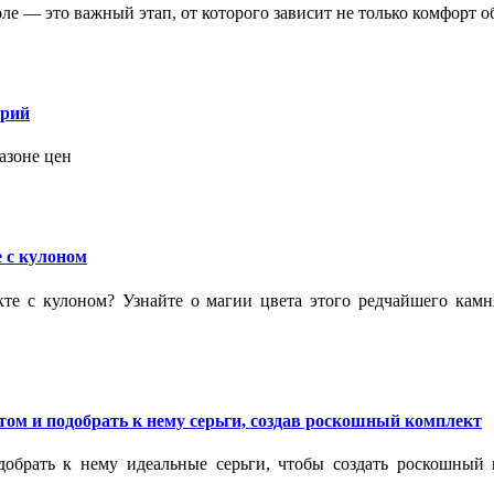
 — это важный этап, от которого зависит не только комфорт об
орий
азоне цен
 с кулоном
кте с кулоном? Узнайте о магии цвета этого редчайшего кам
ом и подобрать к нему серьги, создав роскошный комплект
обрать к нему идеальные серьги, чтобы создать роскошный г