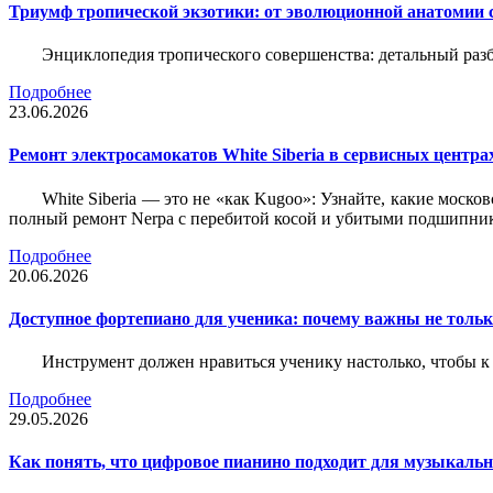
Триумф тропической экзотики: от эволюционной анатомии 
Энциклопедия тропического совершенства: детальный разб
Подробнее
23.06.2026
Ремонт электросамокатов White Siberia в сервисных центрах
White Siberia — это не «как Kugoo»: Узнайте, какие моско
полный ремонт Nerpa с перебитой косой и убитыми подшипни
Подробнее
20.06.2026
Доступное фортепиано для ученика: почему важны не только
Инструмент должен нравиться ученику настолько, чтобы к 
Подробнее
29.05.2026
Как понять, что цифровое пианино подходит для музыкал