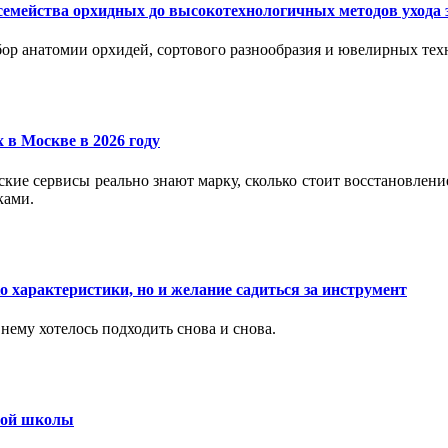
семейства орхидных до высокотехнологичных методов ухода 
ор анатомии орхидей, сортового разнообразия и ювелирных техн
 в Москве в 2026 году
вские сервисы реально знают марку, сколько стоит восстановлен
ками.
 характеристики, но и желание садиться за инструмент
нему хотелось подходить снова и снова.
ьной школы