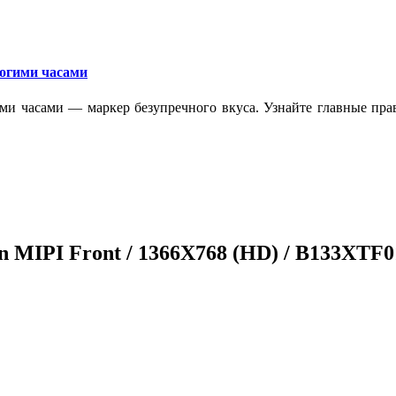
рогими часами
ми часами — маркер безупречного вкуса. Узнайте главные прав
in MIPI Front / 1366X768 (HD) / B133XTF0