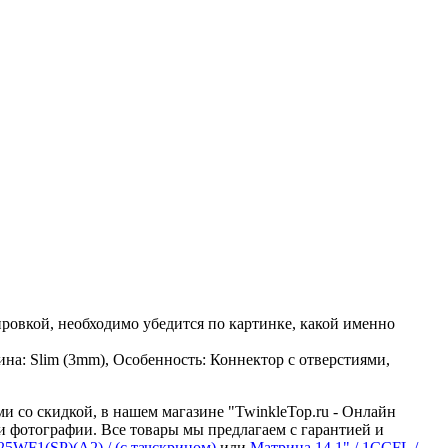
ровкой, необходимо убедится по картинке, какой именно
ина: Slim (3mm), Особенность: Коннектор с отверстиями,
ми со скидкой, в нашем магазине "TwinkleTop.ru - Онлайн
и фотографии. Все товары мы предлагаем с гарантией и
125WF1(SP)(A2) / (с тачскрином)
или
Матрица 14.1" / 1CCFL /