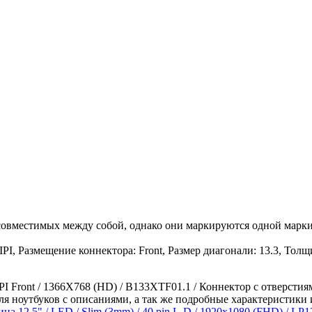
 совместимых между собой, однако они маркируются одной марки
I, Размещение коннектора: Front, Размер диагонали: 13.3, Толщ
IPI Front / 1366X768 (HD) / B133XTF01.1 / Коннектор с отверстия
ля ноутбуков с описаниями, а так же подробные характеристики 
ца 12.5" / LED / Slim (3mm) / 40 pin L-D / 1920x1080 (FHD) / LP