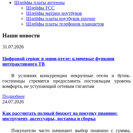
Шлейфы платы антенны
Шлейфы FCC
Шлейфы матриц ноутбуков
Шлейфы платы ноутбуков прочие
Шлейфы платы телефонов планшетов
Наши новости
31.07.2026
Цифровой сервис в мини-отеле: ключевые функции
интерактивного ТВ
В условиях конкуренции некрупные отели и бутик-
гостиницы стремятся предоставить постояльцам уровень
комфорта, не уступающий сетевым гигантам
Подробнее
24.07.2026
Как рассчитать полный бюджет на покупку пианино:
инструмент, аксессуары, доставка и сборка
Покупатели часто начинают выбор пианино с суммы,