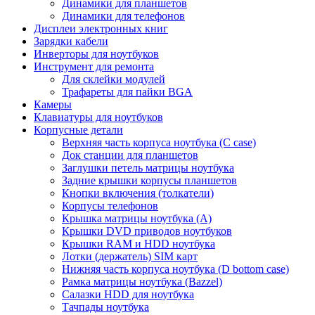
Динамики для планшетов
Динамики для телефонов
Дисплеи электронных книг
Зарядки кабели
Инверторы для ноутбуков
Инструмент для ремонта
Для склейки модулей
Трафареты для пайки BGA
Камеры
Клавиатуры для ноутбуков
Корпусные детали
Верхняя часть корпуса ноутбука (С case)
Док станции для планшетов
Заглушки петель матрицы ноутбука
Задние крышки корпусы планшетов
Кнопки включения (толкатели)
Корпусы телефонов
Крышка матрицы ноутбука (A)
Крышки DVD приводов ноутбуков
Крышки RAM и HDD ноутбука
Лотки (держатель) SIM карт
Нижняя часть корпуса ноутбука (D bottom case)
Рамка матрицы ноутбука (Bazzel)
Салазки HDD для ноутбука
Тачпады ноутбука