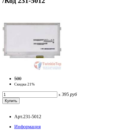
/Код 231-5012
500
Скидка 21%
395
руб
x
Арт.231-5012
Информация