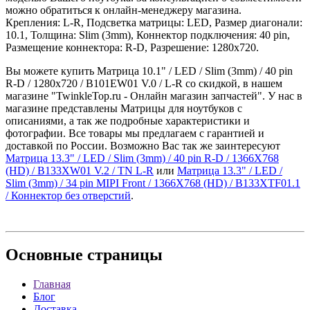
можно обратиться к онлайн-менеджеру магазина.
Крепления: L-R, Подсветка матрицы: LED, Размер диагонали:
10.1, Толщина: Slim (3mm), Коннектор подключения: 40 pin,
Размещение коннектора: R-D, Разрешение: 1280x720.
Вы можете купить Матрица 10.1" / LED / Slim (3mm) / 40 pin
R-D / 1280x720 / B101EW01 V.0 / L-R со скидкой, в нашем
магазине "TwinkleTop.ru - Онлайн магазин запчастей". У нас в
магазине представлены Матрицы для ноутбуков с
описаниями, а так же подробные характеристики и
фотографии. Все товары мы предлагаем с гарантией и
доставкой по России. Возможно Вас так же заинтересуют
Матрица 13.3" / LED / Slim (3mm) / 40 pin R-D / 1366X768
(HD) / B133XW01 V.2 / TN L-R
или
Матрица 13.3" / LED /
Slim (3mm) / 34 pin MIPI Front / 1366X768 (HD) / B133XTF01.1
/ Коннектор без отверстий
.
Основные
страницы
Главная
Блог
Доставка