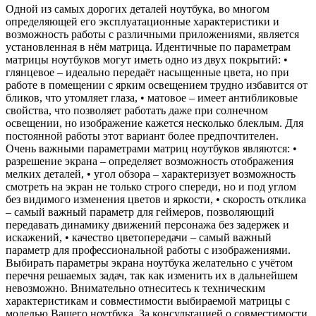
Одной из самых дорогих деталей ноутбука, во многом
определяющей его эксплуатационные характеристики и
возможность работы с различными приложениями, является
установленная в нём матрица. Идентичные по параметрам
матрицы ноутбуков могут иметь одно из двух покрытий: •
глянцевое – идеально передаёт насыщенные цвета, но при
работе в помещении с ярким освещением трудно избавится от
бликов, что утомляет глаза, • матовое – имеет антибликовые
свойства, что позволяет работать даже при солнечном
освещении, но изображение кажется несколько блеклым. Для
постоянной работы этот вариант более предпочтителен.
Очень важными параметрами матриц ноутбуков являются: •
разрешение экрана – определяет возможность отображения
мелких деталей, • угол обзора – характеризует возможность
смотреть на экран не только строго спереди, но и под углом
без видимого изменения цветов и яркости, • скорость отклика
– самый важный параметр для геймеров, позволяющий
передавать динамику движений персонажа без задержек и
искажений, • качество цветопередачи – самый важный
параметр для профессиональной работы с изображениями.
Выбирать параметры экрана ноутбука желательно с учётом
перечня решаемых задач, так как изменить их в дальнейшем
невозможно. Внимательно отнеситесь к техническим
характеристикам и совместимости выбираемой матрицы с
моделью Вашего ноутбука. За консультацией о совместимости