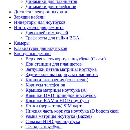
Динамики для планшетов
Динамики для телефонов
Дисплеи электронных книг
Зарядки кабели
Инверторы для ноутбуков
Инструмент для ремонта
Для склейки модулей
Трафареты для пайки BGA
Камеры
Клавиатуры для ноутбуков
Корпусные детали
Верхняя часть корпуса ноутбука (С case)
Док станции для планшетов
Заглушки петель матрицы ноутбука
Задние крышки корпусы планшетов
Кнопки включения (толкатели)
Корпусы телефонов
Крышка матрицы ноутбука (A)
Крышки DVD приводов ноутбуков
Крышки RAM и HDD ноутбука
Лотки (держатель) SIM карт
Нижняя часть корпуса ноутбука (D bottom case)
Рамка матрицы ноутбука (Bazzel)
Салазки HDD для ноутбука
Тачпады ноутбука