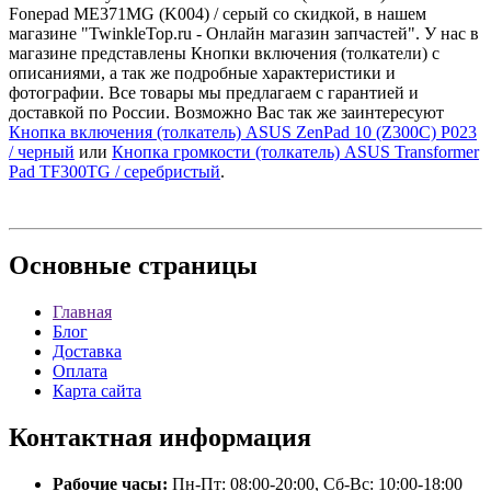
Fonepad ME371MG (K004) / серый со скидкой, в нашем
магазине "TwinkleTop.ru - Онлайн магазин запчастей". У нас в
магазине представлены Кнопки включения (толкатели) с
описаниями, а так же подробные характеристики и
фотографии. Все товары мы предлагаем с гарантией и
доставкой по России. Возможно Вас так же заинтересуют
Кнопка включения (толкатель) ASUS ZenPad 10 (Z300C) P023
/ черный
или
Кнопка громкости (толкатель) ASUS Transformer
Pad TF300TG / серебристый
.
Основные
страницы
Главная
Блог
Доставка
Оплата
Карта сайта
Контактная
информация
Рабочие часы:
Пн-Пт: 08:00-20:00, Сб-Вс: 10:00-18:00