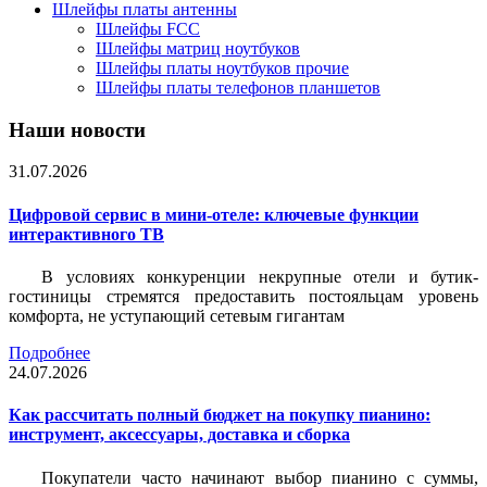
Шлейфы платы антенны
Шлейфы FCC
Шлейфы матриц ноутбуков
Шлейфы платы ноутбуков прочие
Шлейфы платы телефонов планшетов
Наши новости
31.07.2026
Цифровой сервис в мини-отеле: ключевые функции
интерактивного ТВ
В условиях конкуренции некрупные отели и бутик-
гостиницы стремятся предоставить постояльцам уровень
комфорта, не уступающий сетевым гигантам
Подробнее
24.07.2026
Как рассчитать полный бюджет на покупку пианино:
инструмент, аксессуары, доставка и сборка
Покупатели часто начинают выбор пианино с суммы,