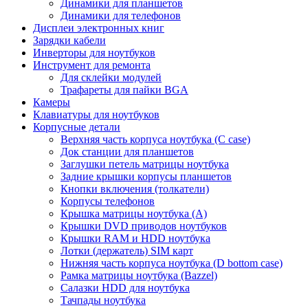
Динамики для планшетов
Динамики для телефонов
Дисплеи электронных книг
Зарядки кабели
Инверторы для ноутбуков
Инструмент для ремонта
Для склейки модулей
Трафареты для пайки BGA
Камеры
Клавиатуры для ноутбуков
Корпусные детали
Верхняя часть корпуса ноутбука (С case)
Док станции для планшетов
Заглушки петель матрицы ноутбука
Задние крышки корпусы планшетов
Кнопки включения (толкатели)
Корпусы телефонов
Крышка матрицы ноутбука (A)
Крышки DVD приводов ноутбуков
Крышки RAM и HDD ноутбука
Лотки (держатель) SIM карт
Нижняя часть корпуса ноутбука (D bottom case)
Рамка матрицы ноутбука (Bazzel)
Салазки HDD для ноутбука
Тачпады ноутбука