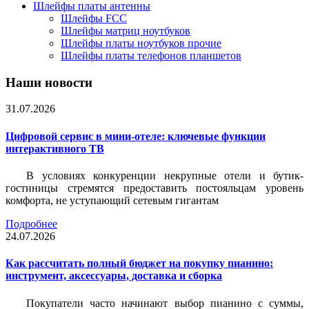
Шлейфы платы антенны
Шлейфы FCC
Шлейфы матриц ноутбуков
Шлейфы платы ноутбуков прочие
Шлейфы платы телефонов планшетов
Наши новости
31.07.2026
Цифровой сервис в мини-отеле: ключевые функции
интерактивного ТВ
В условиях конкуренции некрупные отели и бутик-
гостиницы стремятся предоставить постояльцам уровень
комфорта, не уступающий сетевым гигантам
Подробнее
24.07.2026
Как рассчитать полный бюджет на покупку пианино:
инструмент, аксессуары, доставка и сборка
Покупатели часто начинают выбор пианино с суммы,