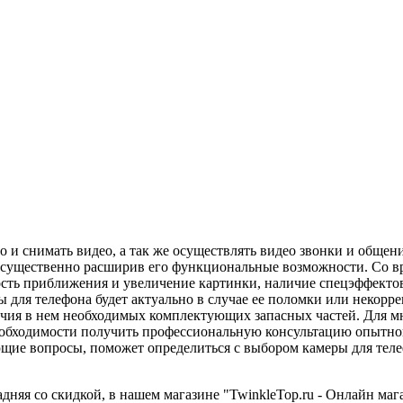
то и снимать видео, а так же осуществлять видео звонки и обще
а, существенно расширив его функциональные возможности. Со 
ть приближения и увеличение картинки, наличие спецэффектов 
ы для телефона будет актуально в случае ее поломки или некор
чия в нем необходимых комплектующих запасных частей. Для м
еобходимости получить профессиональную консультацию опытног
ующие вопросы, поможет определиться с выбором камеры для теле
няя со скидкой, в нашем магазине "TwinkleTop.ru - Онлайн мага