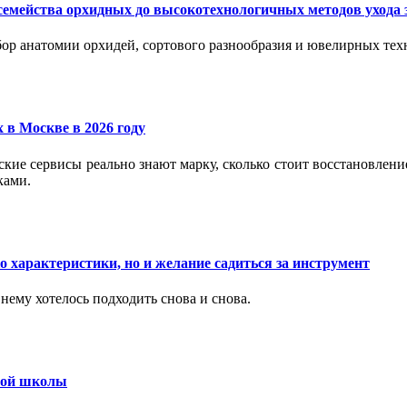
семейства орхидных до высокотехнологичных методов ухода 
ор анатомии орхидей, сортового разнообразия и ювелирных техн
 в Москве в 2026 году
вские сервисы реально знают марку, сколько стоит восстановлен
ками.
 характеристики, но и желание садиться за инструмент
нему хотелось подходить снова и снова.
ьной школы