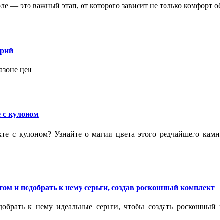
 — это важный этап, от которого зависит не только комфорт об
орий
азоне цен
 с кулоном
кте с кулоном? Узнайте о магии цвета этого редчайшего кам
ом и подобрать к нему серьги, создав роскошный комплект
обрать к нему идеальные серьги, чтобы создать роскошный г