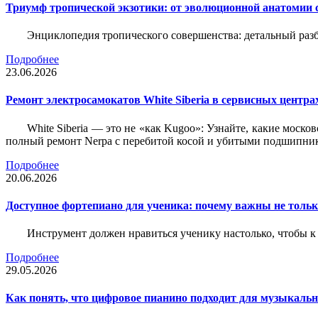
Триумф тропической экзотики: от эволюционной анатомии 
Энциклопедия тропического совершенства: детальный разб
Подробнее
23.06.2026
Ремонт электросамокатов White Siberia в сервисных центрах
White Siberia — это не «как Kugoo»: Узнайте, какие моско
полный ремонт Nerpa с перебитой косой и убитыми подшипни
Подробнее
20.06.2026
Доступное фортепиано для ученика: почему важны не только
Инструмент должен нравиться ученику настолько, чтобы к 
Подробнее
29.05.2026
Как понять, что цифровое пианино подходит для музыкал