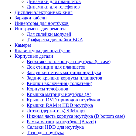
Динамики для планшетов
Динамики для телефонов
Дисплеи электронных книг
Зарядки кабели
Инверторы для ноутбуков
Инструмент для ремонта
Для склейки модулей
Трафареты для пайки BGA
Камеры
Клавиатуры для ноутбуков
Корпусные детали
Верхняя часть корпуса ноутбука (С case)
Док станции для планшетов
Заглушки петель матрицы ноутбука
Задние крышки корпусы планшетов
Кнопки включения (толкатели)
Корпусы телефонов
Крышка матрицы ноутбука (A)
Крышки DVD приводов ноутбуков
Крышки RAM и HDD ноутбука
Лотки (держатель) SIM карт
Нижняя часть корпуса ноутбука (D bottom case)
Рамка матрицы ноутбука (Bazzel)
Салазки HDD для ноутбука
Тачпады ноутбука