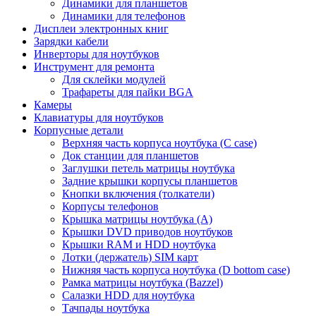
Динамики для планшетов
Динамики для телефонов
Дисплеи электронных книг
Зарядки кабели
Инверторы для ноутбуков
Инструмент для ремонта
Для склейки модулей
Трафареты для пайки BGA
Камеры
Клавиатуры для ноутбуков
Корпусные детали
Верхняя часть корпуса ноутбука (С case)
Док станции для планшетов
Заглушки петель матрицы ноутбука
Задние крышки корпусы планшетов
Кнопки включения (толкатели)
Корпусы телефонов
Крышка матрицы ноутбука (A)
Крышки DVD приводов ноутбуков
Крышки RAM и HDD ноутбука
Лотки (держатель) SIM карт
Нижняя часть корпуса ноутбука (D bottom case)
Рамка матрицы ноутбука (Bazzel)
Салазки HDD для ноутбука
Тачпады ноутбука