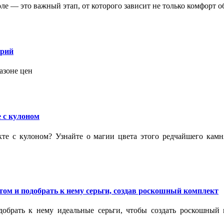
 — это важный этап, от которого зависит не только комфорт об
орий
азоне цен
 с кулоном
кте с кулоном? Узнайте о магии цвета этого редчайшего кам
ом и подобрать к нему серьги, создав роскошный комплект
обрать к нему идеальные серьги, чтобы создать роскошный г