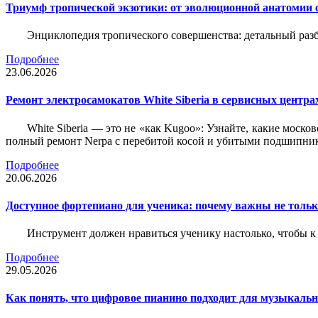
Триумф тропической экзотики: от эволюционной анатомии 
Энциклопедия тропического совершенства: детальный разб
Подробнее
23.06.2026
Ремонт электросамокатов White Siberia в сервисных центрах
White Siberia — это не «как Kugoo»: Узнайте, какие моско
полный ремонт Nerpa с перебитой косой и убитыми подшипни
Подробнее
20.06.2026
Доступное фортепиано для ученика: почему важны не только
Инструмент должен нравиться ученику настолько, чтобы к 
Подробнее
29.05.2026
Как понять, что цифровое пианино подходит для музыкал