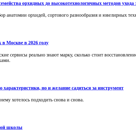
семейства орхидных до высокотехнологичных методов ухода 
ор анатомии орхидей, сортового разнообразия и ювелирных техн
 в Москве в 2026 году
вские сервисы реально знают марку, сколько стоит восстановлен
ками.
 характеристики, но и желание садиться за инструмент
нему хотелось подходить снова и снова.
ьной школы