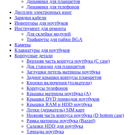
Динамики для планшетов
Динамики для телефонов
Дисплеи электронных книг
Зарядки кабели
Инверторы для ноутбуков
Инструмент для ремонта
Для склейки модулей
Трафареты для пайки BGA
Камеры
Клавиатуры для ноутбуков
Корпусные детали
Верхняя часть корпуса ноутбука (С case)
Док станции для планшетов
Заглушки петель матрицы ноутбука
Задние крышки корпусы планшетов
Кнопки включения (толкатели)
Корпусы телефонов
Крышка матрицы ноутбука (A)
Крышки DVD приводов ноутбуков
Крышки RAM и HDD ноутбука
Лотки (держатель) SIM карт
Нижняя часть корпуса ноутбука (D bottom case)
Рамка матрицы ноутбука (Bazzel)
Салазки HDD для ноутбука
Тачпады ноутбука