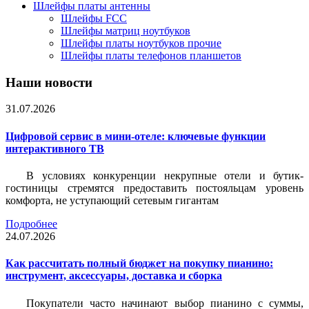
Шлейфы платы антенны
Шлейфы FCC
Шлейфы матриц ноутбуков
Шлейфы платы ноутбуков прочие
Шлейфы платы телефонов планшетов
Наши новости
31.07.2026
Цифровой сервис в мини-отеле: ключевые функции
интерактивного ТВ
В условиях конкуренции некрупные отели и бутик-
гостиницы стремятся предоставить постояльцам уровень
комфорта, не уступающий сетевым гигантам
Подробнее
24.07.2026
Как рассчитать полный бюджет на покупку пианино:
инструмент, аксессуары, доставка и сборка
Покупатели часто начинают выбор пианино с суммы,