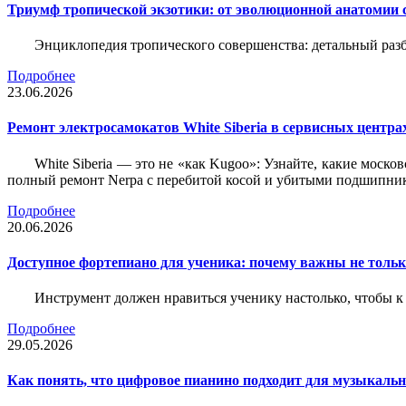
Триумф тропической экзотики: от эволюционной анатомии 
Энциклопедия тропического совершенства: детальный разб
Подробнее
23.06.2026
Ремонт электросамокатов White Siberia в сервисных центрах
White Siberia — это не «как Kugoo»: Узнайте, какие моско
полный ремонт Nerpa с перебитой косой и убитыми подшипни
Подробнее
20.06.2026
Доступное фортепиано для ученика: почему важны не только
Инструмент должен нравиться ученику настолько, чтобы к 
Подробнее
29.05.2026
Как понять, что цифровое пианино подходит для музыкал