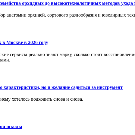
семейства орхидных до высокотехнологичных методов ухода 
ор анатомии орхидей, сортового разнообразия и ювелирных техн
 в Москве в 2026 году
вские сервисы реально знают марку, сколько стоит восстановлен
ками.
 характеристики, но и желание садиться за инструмент
нему хотелось подходить снова и снова.
ьной школы