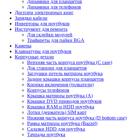
Динамики для планшетов
Динамики для телефонов
Дисплеи электронных книг
Зарядки кабели
Инверторы для ноутбуков
Инструмент для ремонта
Для склейки модулей
Трафареты для пайки BGA
Камеры
Клавиатуры для ноутбуков
Корпусные детали
Верхняя часть корпуса ноутбука (С case)
Док станции для планшетов
Заглушки петель матрицы ноутбука
Задние крышки корпусы планшетов
Кнопки включения (толкатели)
Корпусы телефонов
Крышка матрицы ноутбука (A)
Крышки DVD приводов ноутбуков
Крышки RAM и HDD ноутбука
Лотки (держатель) SIM карт
Нижняя часть корпуса ноутбука (D bottom case)
Рамка матрицы ноутбука (Bazzel)
Салазки HDD для ноутбука
Тачпады ноутбука