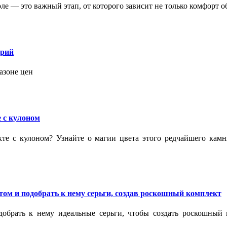
 — это важный этап, от которого зависит не только комфорт об
орий
азоне цен
 с кулоном
кте с кулоном? Узнайте о магии цвета этого редчайшего кам
ом и подобрать к нему серьги, создав роскошный комплект
обрать к нему идеальные серьги, чтобы создать роскошный г