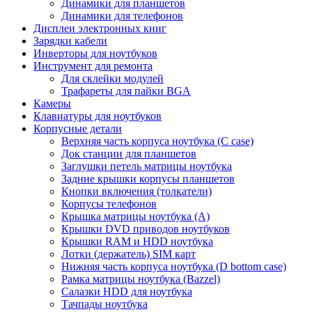
Динамики для планшетов
Динамики для телефонов
Дисплеи электронных книг
Зарядки кабели
Инверторы для ноутбуков
Инструмент для ремонта
Для склейки модулей
Трафареты для пайки BGA
Камеры
Клавиатуры для ноутбуков
Корпусные детали
Верхняя часть корпуса ноутбука (С case)
Док станции для планшетов
Заглушки петель матрицы ноутбука
Задние крышки корпусы планшетов
Кнопки включения (толкатели)
Корпусы телефонов
Крышка матрицы ноутбука (A)
Крышки DVD приводов ноутбуков
Крышки RAM и HDD ноутбука
Лотки (держатель) SIM карт
Нижняя часть корпуса ноутбука (D bottom case)
Рамка матрицы ноутбука (Bazzel)
Салазки HDD для ноутбука
Тачпады ноутбука