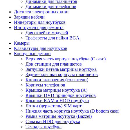
Динамики для планшетов
Динамики для телефонов
Дисплеи электронных книг
Зарядки кабели
Инверторы для ноутбуков
Инструмент для ремонта
Для склейки модулей
Трафареты для пайки BGA
Камеры
Клавиатуры для ноутбуков
Корпусные детали
Верхняя часть корпуса ноутбука (С case)
Док станции для планшетов
Заглушки петель матрицы ноутбука
Задние крышки корпусы планшетов
Кнопки включения (толкатели)
Корпусы телефонов
Крышка матрицы ноутбука (A)
Крышки DVD приводов ноутбуков
Крышки RAM и HDD ноутбука
Лотки (держатель) SIM карт
Нижняя часть корпуса ноутбука (D bottom case)
Рамка матрицы ноутбука (Bazzel)
Салазки HDD для ноутбука
Тачпады ноутбука