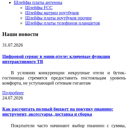
Шлейфы платы антенны
Шлейфы FCC
Шлейфы матриц ноутбуков
Шлейфы платы ноутбуков прочие
Шлейфы платы телефонов планшетов
Наши новости
31.07.2026
Цифровой сервис в мини-отеле: ключевые функции
интерактивного ТВ
В условиях конкуренции некрупные отели и бутик-
гостиницы стремятся предоставить постояльцам уровень
комфорта, не уступающий сетевым гигантам
Подробнее
24.07.2026
Как рассчитать полный бюджет на покупку пианино:
инструмент, аксессуары, доставка и сборка
Покупатели часто начинают выбор пианино с суммы,