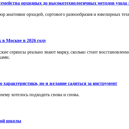
семейства орхидных до высокотехнологичных методов ухода 
ор анатомии орхидей, сортового разнообразия и ювелирных техн
 в Москве в 2026 году
вские сервисы реально знают марку, сколько стоит восстановлен
ками.
 характеристики, но и желание садиться за инструмент
нему хотелось подходить снова и снова.
ьной школы