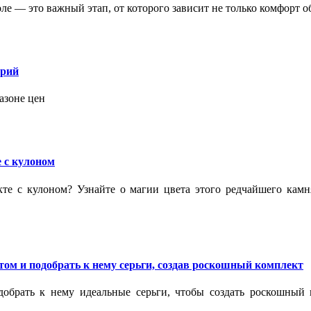
 — это важный этап, от которого зависит не только комфорт об
орий
азоне цен
 с кулоном
кте с кулоном? Узнайте о магии цвета этого редчайшего кам
ом и подобрать к нему серьги, создав роскошный комплект
обрать к нему идеальные серьги, чтобы создать роскошный г