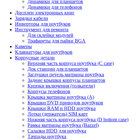
Динамики для планшетов
Динамики для телефонов
Дисплеи электронных книг
Зарядки кабели
Инверторы для ноутбуков
Инструмент для ремонта
Для склейки модулей
Трафареты для пайки BGA
Камеры
Клавиатуры для ноутбуков
Корпусные детали
Верхняя часть корпуса ноутбука (С case)
Док станции для планшетов
Заглушки петель матрицы ноутбука
Задние крышки корпусы планшетов
Кнопки включения (толкатели)
Корпусы телефонов
Крышка матрицы ноутбука (A)
Крышки DVD приводов ноутбуков
Крышки RAM и HDD ноутбука
Лотки (держатель) SIM карт
Нижняя часть корпуса ноутбука (D bottom case)
Рамка матрицы ноутбука (Bazzel)
Салазки HDD для ноутбука
Тачпады ноутбука