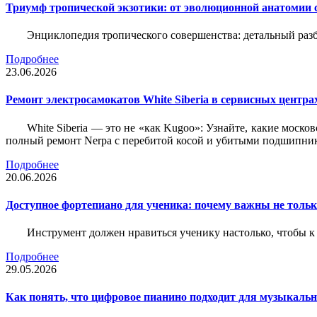
Триумф тропической экзотики: от эволюционной анатомии 
Энциклопедия тропического совершенства: детальный разб
Подробнее
23.06.2026
Ремонт электросамокатов White Siberia в сервисных центрах
White Siberia — это не «как Kugoo»: Узнайте, какие моско
полный ремонт Nerpa с перебитой косой и убитыми подшипни
Подробнее
20.06.2026
Доступное фортепиано для ученика: почему важны не только
Инструмент должен нравиться ученику настолько, чтобы к 
Подробнее
29.05.2026
Как понять, что цифровое пианино подходит для музыкал