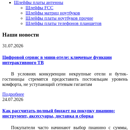
Шлейфы платы антенны
Шлейфы FCC
Шлейфы матриц ноутбуков
Шлейфы платы ноутбуков прочие
Шлейфы платы телефонов планшетов
Наши новости
31.07.2026
Цифровой сервис в мини-отеле: ключевые функции
интерактивного ТВ
В условиях конкуренции некрупные отели и бутик-
гостиницы стремятся предоставить постояльцам уровень
комфорта, не уступающий сетевым гигантам
Подробнее
24.07.2026
Как рассчитать полный бюджет на покупку пианино:
инструмент, аксессуары, доставка и сборка
Покупатели часто начинают выбор пианино с суммы,