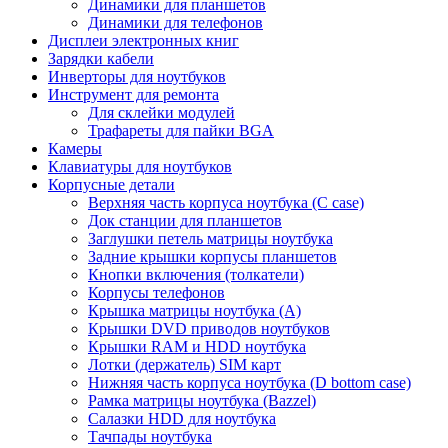
Динамики для планшетов
Динамики для телефонов
Дисплеи электронных книг
Зарядки кабели
Инверторы для ноутбуков
Инструмент для ремонта
Для склейки модулей
Трафареты для пайки BGA
Камеры
Клавиатуры для ноутбуков
Корпусные детали
Верхняя часть корпуса ноутбука (С case)
Док станции для планшетов
Заглушки петель матрицы ноутбука
Задние крышки корпусы планшетов
Кнопки включения (толкатели)
Корпусы телефонов
Крышка матрицы ноутбука (A)
Крышки DVD приводов ноутбуков
Крышки RAM и HDD ноутбука
Лотки (держатель) SIM карт
Нижняя часть корпуса ноутбука (D bottom case)
Рамка матрицы ноутбука (Bazzel)
Салазки HDD для ноутбука
Тачпады ноутбука