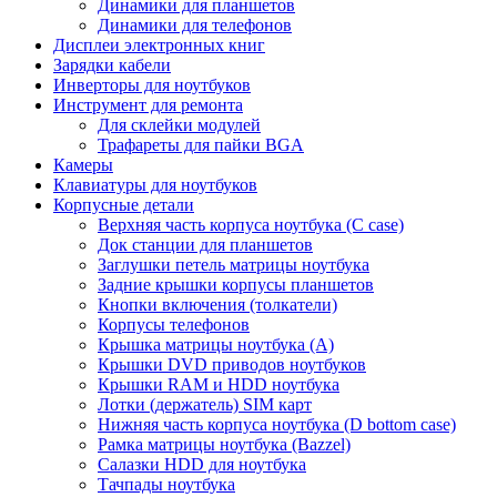
Динамики для планшетов
Динамики для телефонов
Дисплеи электронных книг
Зарядки кабели
Инверторы для ноутбуков
Инструмент для ремонта
Для склейки модулей
Трафареты для пайки BGA
Камеры
Клавиатуры для ноутбуков
Корпусные детали
Верхняя часть корпуса ноутбука (С case)
Док станции для планшетов
Заглушки петель матрицы ноутбука
Задние крышки корпусы планшетов
Кнопки включения (толкатели)
Корпусы телефонов
Крышка матрицы ноутбука (A)
Крышки DVD приводов ноутбуков
Крышки RAM и HDD ноутбука
Лотки (держатель) SIM карт
Нижняя часть корпуса ноутбука (D bottom case)
Рамка матрицы ноутбука (Bazzel)
Салазки HDD для ноутбука
Тачпады ноутбука