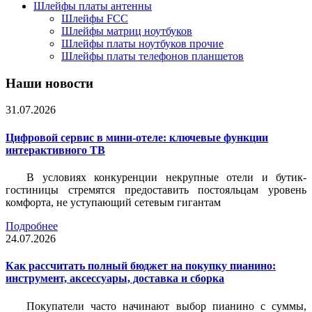
Шлейфы платы антенны
Шлейфы FCC
Шлейфы матриц ноутбуков
Шлейфы платы ноутбуков прочие
Шлейфы платы телефонов планшетов
Наши новости
31.07.2026
Цифровой сервис в мини-отеле: ключевые функции
интерактивного ТВ
В условиях конкуренции некрупные отели и бутик-
гостиницы стремятся предоставить постояльцам уровень
комфорта, не уступающий сетевым гигантам
Подробнее
24.07.2026
Как рассчитать полный бюджет на покупку пианино:
инструмент, аксессуары, доставка и сборка
Покупатели часто начинают выбор пианино с суммы,