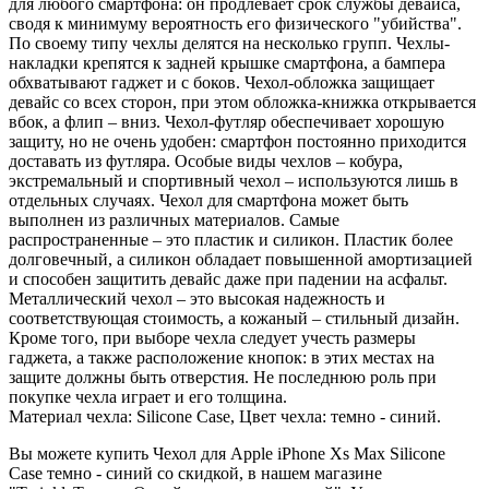
для любого смартфона: он продлевает срок службы девайса,
сводя к минимуму вероятность его физического "убийства".
По своему типу чехлы делятся на несколько групп. Чехлы-
накладки крепятся к задней крышке смартфона, а бампера
обхватывают гаджет и с боков. Чехол-обложка защищает
девайс со всех сторон, при этом обложка-книжка открывается
вбок, а флип – вниз. Чехол-футляр обеспечивает хорошую
защиту, но не очень удобен: смартфон постоянно приходится
доставать из футляра. Особые виды чехлов – кобура,
экстремальный и спортивный чехол – используются лишь в
отдельных случаях. Чехол для смартфона может быть
выполнен из различных материалов. Самые
распространенные – это пластик и силикон. Пластик более
долговечный, а силикон обладает повышенной амортизацией
и способен защитить девайс даже при падении на асфальт.
Металлический чехол – это высокая надежность и
соответствующая стоимость, а кожаный – стильный дизайн.
Кроме того, при выборе чехла следует учесть размеры
гаджета, а также расположение кнопок: в этих местах на
защите должны быть отверстия. Не последнюю роль при
покупке чехла играет и его толщина.
Материал чехла: Silicone Case, Цвет чехла: темно - синий.
Вы можете купить Чехол для Apple iPhone Xs Max Silicone
Case темно - синий со скидкой, в нашем магазине