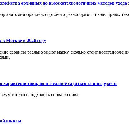
семейства орхидных до высокотехнологичных методов ухода 
ор анатомии орхидей, сортового разнообразия и ювелирных техн
 в Москве в 2026 году
вские сервисы реально знают марку, сколько стоит восстановлен
ками.
 характеристики, но и желание садиться за инструмент
нему хотелось подходить снова и снова.
ьной школы