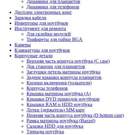
Динамики для планшетов
Динамики для телефонов
Дисплеи электронных книг
Зарядки кабели
Инверторы для ноутбуков
Инструмент для ремонта
Для склейки модулей
Трафареты для пайки BGA
Камеры
Клавиатуры для ноутбуков
Корпусные детали
Верхняя часть корпуса ноутбука (С case)
Док станции для планшетов
Заглушки петель матрицы ноутбука
Задние крышки корпусы планшетов
Кнопки включения (толкатели)
Корпусы телефонов
Крышка матрицы ноутбука (A)
Крышки DVD приводов ноутбуков
Крышки RAM и HDD ноутбука
Лотки (держатель) SIM карт
Нижняя часть корпуса ноутбука (D bottom case)
Рамка матрицы ноутбука (Bazzel)
Салазки HDD для ноутбука
Тачпады ноутбука