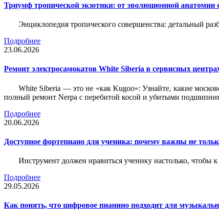
Триумф тропической экзотики: от эволюционной анатомии 
Энциклопедия тропического совершенства: детальный разб
Подробнее
23.06.2026
Ремонт электросамокатов White Siberia в сервисных центрах
White Siberia — это не «как Kugoo»: Узнайте, какие моско
полный ремонт Nerpa с перебитой косой и убитыми подшипни
Подробнее
20.06.2026
Доступное фортепиано для ученика: почему важны не только
Инструмент должен нравиться ученику настолько, чтобы к 
Подробнее
29.05.2026
Как понять, что цифровое пианино подходит для музыкал