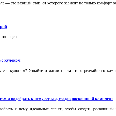
 — это важный этап, от которого зависит не только комфорт об
орий
азоне цен
 с кулоном
кте с кулоном? Узнайте о магии цвета этого редчайшего кам
ом и подобрать к нему серьги, создав роскошный комплект
обрать к нему идеальные серьги, чтобы создать роскошный г