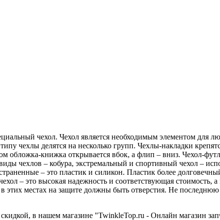
циальный чехол. Чехол является необходимым элементом для люб
типу чехлы делятся на несколько групп. Чехлы-накладки крепят
том обложка-книжка открывается вбок, а флип – вниз. Чехол-фут
виды чехлов – кобура, экстремальный и спортивный чехол – исп
траненные – это пластик и силикон. Пластик более долговечны
чехол – это высокая надежность и соответствующая стоимость, а
 в этих местах на защите должны быть отверстия. Не последнюю 
 скидкой, в нашем магазине "TwinkleTop.ru - Онлайн магазин за