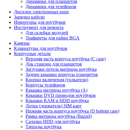
Динамики для планшетов
Динамики для телефонов
Дисплеи электронных книг
Зарядки кабели
Инверторы для ноутбуков
Инструмент для ремонта
Для склейки модулей
Трафареты для пайки BGA
Камеры
Клавиатуры для ноутбуков
Корпусные детали
Верхняя часть корпуса ноутбука (С case)
Док станции для планшетов
Заглушки петель матрицы ноутбука
Задние крышки корпусы планшетов
Кнопки включения (толкатели)
Корпусы телефонов
Крышка матрицы ноутбука (A)
Крышки DVD приводов ноутбуков
Крышки RAM и HDD ноутбука
Лотки (держатель) SIM карт
Нижняя часть корпуса ноутбука (D bottom case)
Рамка матрицы ноутбука (Bazzel)
Салазки HDD для ноутбука
Тачпады ноутбука