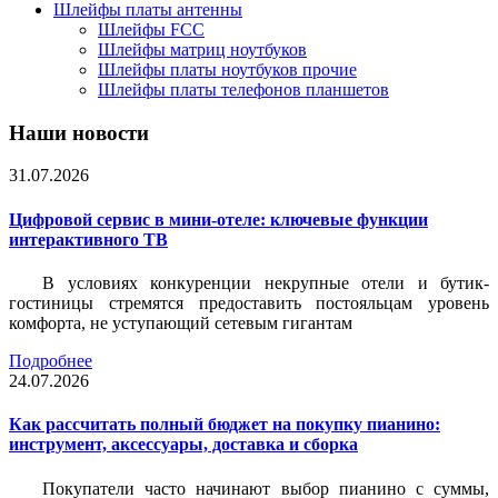
Шлейфы платы антенны
Шлейфы FCC
Шлейфы матриц ноутбуков
Шлейфы платы ноутбуков прочие
Шлейфы платы телефонов планшетов
Наши новости
31.07.2026
Цифровой сервис в мини-отеле: ключевые функции
интерактивного ТВ
В условиях конкуренции некрупные отели и бутик-
гостиницы стремятся предоставить постояльцам уровень
комфорта, не уступающий сетевым гигантам
Подробнее
24.07.2026
Как рассчитать полный бюджет на покупку пианино:
инструмент, аксессуары, доставка и сборка
Покупатели часто начинают выбор пианино с суммы,