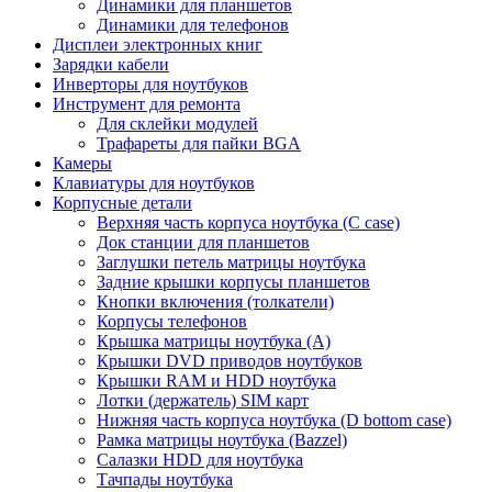
Динамики для планшетов
Динамики для телефонов
Дисплеи электронных книг
Зарядки кабели
Инверторы для ноутбуков
Инструмент для ремонта
Для склейки модулей
Трафареты для пайки BGA
Камеры
Клавиатуры для ноутбуков
Корпусные детали
Верхняя часть корпуса ноутбука (С case)
Док станции для планшетов
Заглушки петель матрицы ноутбука
Задние крышки корпусы планшетов
Кнопки включения (толкатели)
Корпусы телефонов
Крышка матрицы ноутбука (A)
Крышки DVD приводов ноутбуков
Крышки RAM и HDD ноутбука
Лотки (держатель) SIM карт
Нижняя часть корпуса ноутбука (D bottom case)
Рамка матрицы ноутбука (Bazzel)
Салазки HDD для ноутбука
Тачпады ноутбука