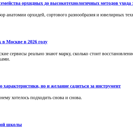
семейства орхидных до высокотехнологичных методов ухода 
ор анатомии орхидей, сортового разнообразия и ювелирных техн
 в Москве в 2026 году
вские сервисы реально знают марку, сколько стоит восстановлен
ками.
 характеристики, но и желание садиться за инструмент
нему хотелось подходить снова и снова.
ьной школы