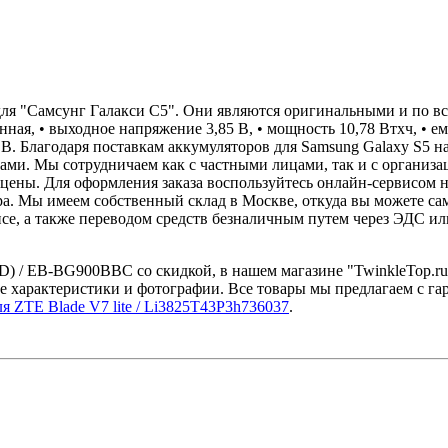
для "Самсунг Галакси С5". Они являются оригинальными и по в
ная, • выходное напряжение 3,85 В, • мощность 10,78 Втxч, • е
 В. Благодаря поставкам аккумуляторов для Samsung Galaxy S5 н
и. Мы сотрудничаем как с частными лицами, так и с организа
цены. Для оформления заказа воспользуйтесь онлайн-сервисом на
а. Мы имеем собственный склад в Москве, откуда вы можете само
се, а также переводом средств безналичным путем через ЭДС или
 / EB-BG900BBC со скидкой, в нашем магазине "TwinkleTop.ru -
е характеристики и фотографии. Все товары мы предлагаем с га
я ZTE Blade V7 lite / Li3825T43P3h736037
.