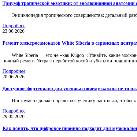
Триумф тропической экзотики: от эволюционной анатомии 
Энциклопедия тропического совершенства: детальный разб
Подробнее
23.06.2026
Ремонт электросамокатов White Siberia в сервисных центрах
White Siberia — это не «как Kugoo»: Узнайте, какие моско
полный ремонт Nerpa с перебитой косой и убитыми подшипни
Подробнее
20.06.2026
Доступное фортепиано для ученика: почему важны не только
Инструмент должен нравиться ученику настолько, чтобы к 
Подробнее
29.05.2026
Как понять, что цифровое пианино подходит для музыкал