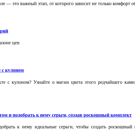
 — это важный этап, от которого зависит не только комфорт об
орий
азоне цен
 с кулоном
кте с кулоном? Узнайте о магии цвета этого редчайшего кам
ом и подобрать к нему серьги, создав роскошный комплект
обрать к нему идеальные серьги, чтобы создать роскошный г