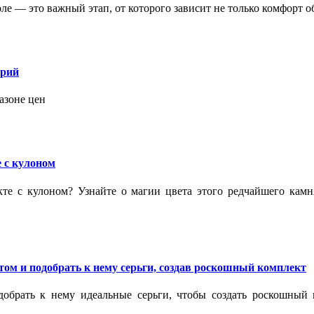
 — это важный этап, от которого зависит не только комфорт об
орий
азоне цен
 с кулоном
кте с кулоном? Узнайте о магии цвета этого редчайшего кам
ом и подобрать к нему серьги, создав роскошный комплект
обрать к нему идеальные серьги, чтобы создать роскошный г