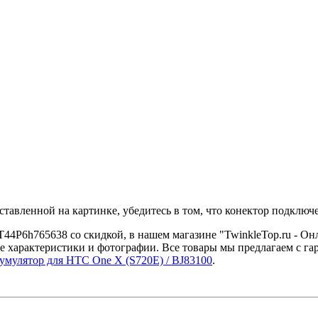
тавленной на картинке, убедитесь в том, что конектор подключ
T44P6h765638 со скидкой, в нашем магазине "TwinkleTop.ru - Он
е характеристики и фотографии. Все товары мы предлагаем с га
умулятор для HTC One X (S720E) / BJ83100
.