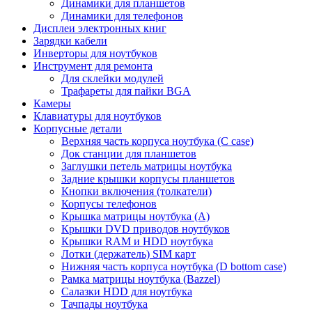
Динамики для планшетов
Динамики для телефонов
Дисплеи электронных книг
Зарядки кабели
Инверторы для ноутбуков
Инструмент для ремонта
Для склейки модулей
Трафареты для пайки BGA
Камеры
Клавиатуры для ноутбуков
Корпусные детали
Верхняя часть корпуса ноутбука (С case)
Док станции для планшетов
Заглушки петель матрицы ноутбука
Задние крышки корпусы планшетов
Кнопки включения (толкатели)
Корпусы телефонов
Крышка матрицы ноутбука (A)
Крышки DVD приводов ноутбуков
Крышки RAM и HDD ноутбука
Лотки (держатель) SIM карт
Нижняя часть корпуса ноутбука (D bottom case)
Рамка матрицы ноутбука (Bazzel)
Салазки HDD для ноутбука
Тачпады ноутбука