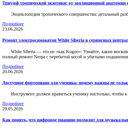
Триумф тропической экзотики: от эволюционной анатомии 
Энциклопедия тропического совершенства: детальный разб
Подробнее
23.06.2026
Ремонт электросамокатов White Siberia в сервисных центрах
White Siberia — это не «как Kugoo»: Узнайте, какие моско
полный ремонт Nerpa с перебитой косой и убитыми подшипни
Подробнее
20.06.2026
Доступное фортепиано для ученика: почему важны не только
Инструмент должен нравиться ученику настолько, чтобы к 
Подробнее
29.05.2026
Как понять, что цифровое пианино подходит для музыкал