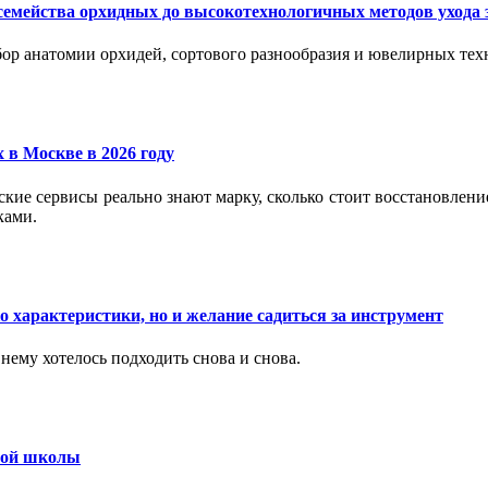
семейства орхидных до высокотехнологичных методов ухода 
ор анатомии орхидей, сортового разнообразия и ювелирных техн
 в Москве в 2026 году
вские сервисы реально знают марку, сколько стоит восстановлен
ками.
 характеристики, но и желание садиться за инструмент
нему хотелось подходить снова и снова.
ьной школы