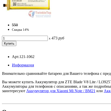
550
Скидка 14%
473
руб
x
Арт.121-1062
Информация
Внимательно сравнивайте батарею для Вашего телефона с предс
Вы можете купить Аккумулятор для ZTE Blade V8 Lite / Li3925
Аккумуляторы для телефонов с описаниями, а так же подробны
заинтересуют
Аккумулятор для Xiaomi Mi Note / BM21
или
Акк