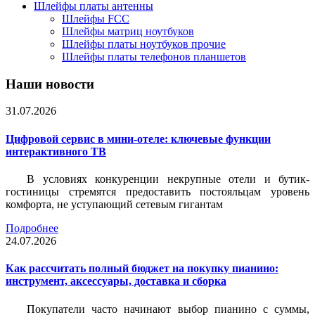
Шлейфы платы антенны
Шлейфы FCC
Шлейфы матриц ноутбуков
Шлейфы платы ноутбуков прочие
Шлейфы платы телефонов планшетов
Наши новости
31.07.2026
Цифровой сервис в мини-отеле: ключевые функции
интерактивного ТВ
В условиях конкуренции некрупные отели и бутик-
гостиницы стремятся предоставить постояльцам уровень
комфорта, не уступающий сетевым гигантам
Подробнее
24.07.2026
Как рассчитать полный бюджет на покупку пианино:
инструмент, аксессуары, доставка и сборка
Покупатели часто начинают выбор пианино с суммы,