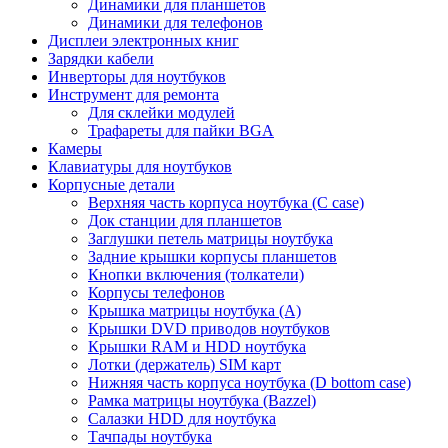
Динамики для планшетов
Динамики для телефонов
Дисплеи электронных книг
Зарядки кабели
Инверторы для ноутбуков
Инструмент для ремонта
Для склейки модулей
Трафареты для пайки BGA
Камеры
Клавиатуры для ноутбуков
Корпусные детали
Верхняя часть корпуса ноутбука (С case)
Док станции для планшетов
Заглушки петель матрицы ноутбука
Задние крышки корпусы планшетов
Кнопки включения (толкатели)
Корпусы телефонов
Крышка матрицы ноутбука (A)
Крышки DVD приводов ноутбуков
Крышки RAM и HDD ноутбука
Лотки (держатель) SIM карт
Нижняя часть корпуса ноутбука (D bottom case)
Рамка матрицы ноутбука (Bazzel)
Салазки HDD для ноутбука
Тачпады ноутбука