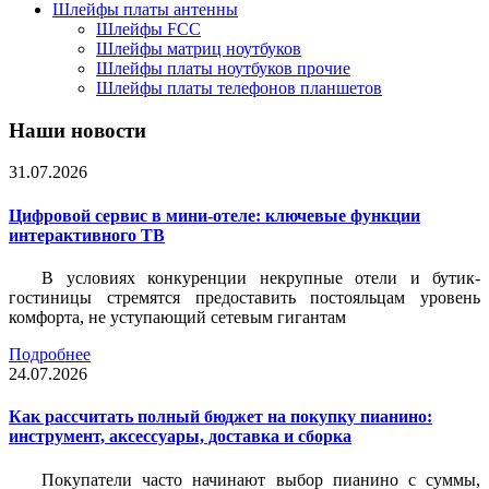
Шлейфы платы антенны
Шлейфы FCC
Шлейфы матриц ноутбуков
Шлейфы платы ноутбуков прочие
Шлейфы платы телефонов планшетов
Наши новости
31.07.2026
Цифровой сервис в мини-отеле: ключевые функции
интерактивного ТВ
В условиях конкуренции некрупные отели и бутик-
гостиницы стремятся предоставить постояльцам уровень
комфорта, не уступающий сетевым гигантам
Подробнее
24.07.2026
Как рассчитать полный бюджет на покупку пианино:
инструмент, аксессуары, доставка и сборка
Покупатели часто начинают выбор пианино с суммы,