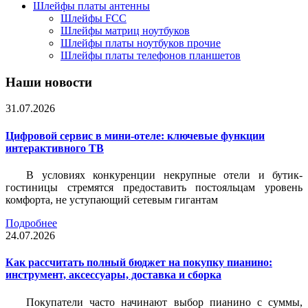
Шлейфы платы антенны
Шлейфы FCC
Шлейфы матриц ноутбуков
Шлейфы платы ноутбуков прочие
Шлейфы платы телефонов планшетов
Наши новости
31.07.2026
Цифровой сервис в мини-отеле: ключевые функции
интерактивного ТВ
В условиях конкуренции некрупные отели и бутик-
гостиницы стремятся предоставить постояльцам уровень
комфорта, не уступающий сетевым гигантам
Подробнее
24.07.2026
Как рассчитать полный бюджет на покупку пианино:
инструмент, аксессуары, доставка и сборка
Покупатели часто начинают выбор пианино с суммы,