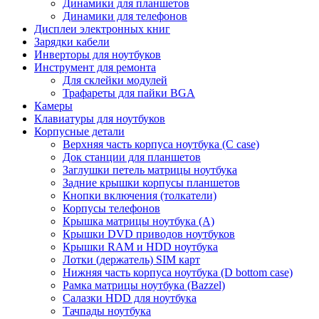
Динамики для планшетов
Динамики для телефонов
Дисплеи электронных книг
Зарядки кабели
Инверторы для ноутбуков
Инструмент для ремонта
Для склейки модулей
Трафареты для пайки BGA
Камеры
Клавиатуры для ноутбуков
Корпусные детали
Верхняя часть корпуса ноутбука (С case)
Док станции для планшетов
Заглушки петель матрицы ноутбука
Задние крышки корпусы планшетов
Кнопки включения (толкатели)
Корпусы телефонов
Крышка матрицы ноутбука (A)
Крышки DVD приводов ноутбуков
Крышки RAM и HDD ноутбука
Лотки (держатель) SIM карт
Нижняя часть корпуса ноутбука (D bottom case)
Рамка матрицы ноутбука (Bazzel)
Салазки HDD для ноутбука
Тачпады ноутбука