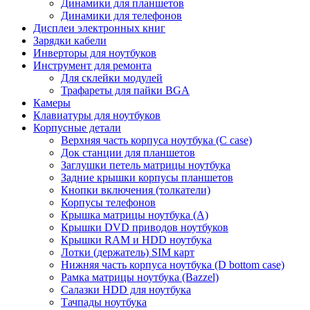
Динамики для планшетов
Динамики для телефонов
Дисплеи электронных книг
Зарядки кабели
Инверторы для ноутбуков
Инструмент для ремонта
Для склейки модулей
Трафареты для пайки BGA
Камеры
Клавиатуры для ноутбуков
Корпусные детали
Верхняя часть корпуса ноутбука (С case)
Док станции для планшетов
Заглушки петель матрицы ноутбука
Задние крышки корпусы планшетов
Кнопки включения (толкатели)
Корпусы телефонов
Крышка матрицы ноутбука (A)
Крышки DVD приводов ноутбуков
Крышки RAM и HDD ноутбука
Лотки (держатель) SIM карт
Нижняя часть корпуса ноутбука (D bottom case)
Рамка матрицы ноутбука (Bazzel)
Салазки HDD для ноутбука
Тачпады ноутбука