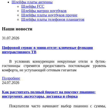
Шлейфы платы антенны
Шлейфы FCC
Шлейфы матриц ноутбуков
Шлейфы платы ноутбуков прочие
Шлейфы платы телефонов планшетов
Наши новости
31.07.2026
Цифровой сервис в мини-отеле: ключевые функции
интерактивного ТВ
В условиях конкуренции некрупные отели и бутик-
гостиницы стремятся предоставить постояльцам уровень
комфорта, не уступающий сетевым гигантам
Подробнее
24.07.2026
Как рассчитать полный бюджет на покупку пианино:
инструмент, аксессуары, доставка и сборка
Покупатели часто начинают выбор пианино с суммы,