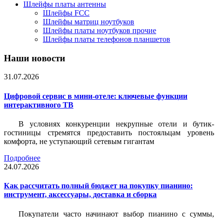
Шлейфы платы антенны
Шлейфы FCC
Шлейфы матриц ноутбуков
Шлейфы платы ноутбуков прочие
Шлейфы платы телефонов планшетов
Наши новости
31.07.2026
Цифровой сервис в мини-отеле: ключевые функции
интерактивного ТВ
В условиях конкуренции некрупные отели и бутик-
гостиницы стремятся предоставить постояльцам уровень
комфорта, не уступающий сетевым гигантам
Подробнее
24.07.2026
Как рассчитать полный бюджет на покупку пианино:
инструмент, аксессуары, доставка и сборка
Покупатели часто начинают выбор пианино с суммы,