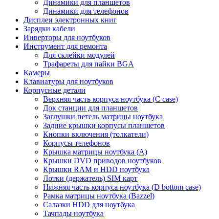
Динамики для планшетов
Динамики для телефонов
Дисплеи электронных книг
Зарядки кабели
Инверторы для ноутбуков
Инструмент для ремонта
Для склейки модулей
Трафареты для пайки BGA
Камеры
Клавиатуры для ноутбуков
Корпусные детали
Верхняя часть корпуса ноутбука (С case)
Док станции для планшетов
Заглушки петель матрицы ноутбука
Задние крышки корпусы планшетов
Кнопки включения (толкатели)
Корпусы телефонов
Крышка матрицы ноутбука (A)
Крышки DVD приводов ноутбуков
Крышки RAM и HDD ноутбука
Лотки (держатель) SIM карт
Нижняя часть корпуса ноутбука (D bottom case)
Рамка матрицы ноутбука (Bazzel)
Салазки HDD для ноутбука
Тачпады ноутбука