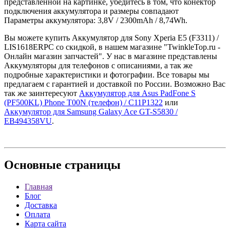
представленной на картинке, убедитесь в том, что конектор
подключения аккумулятора и размеры совпадают
Параметры аккумулятора: 3,8V / 2300mAh / 8,74Wh.
Вы можете купить Аккумулятор для Sony Xperia E5 (F3311) /
LIS1618ERPC со скидкой, в нашем магазине "TwinkleTop.ru -
Онлайн магазин запчастей". У нас в магазине представлены
Аккумуляторы для телефонов с описаниями, а так же
подробные характеристики и фотографии. Все товары мы
предлагаем с гарантией и доставкой по России. Возможно Вас
так же заинтересуют
Аккумулятор для Asus PadFone S
(PF500KL) Phone T00N (телефон) / C11P1322
или
Аккумулятор для Samsung Galaxy Ace GT-S5830 /
EB494358VU
.
Основные
страницы
Главная
Блог
Доставка
Оплата
Карта сайта