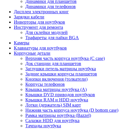
Динамики для планшетов
Динамики для телефонов
Дисплеи электронных книг
Зарядки кабели
Инверторы для ноутбуков
Инструмент для ремонта
Для склейки модулей
Трафареты для пайки BGA
Камеры
Клавиатуры для ноутбуков
Корпусные детали
Верхняя часть корпуса ноутбука (С case)
Док станции для планшетов
Заглушки петель матрицы ноутбука
Задние крышки корпусы планшетов
Кнопки включения (толкатели)
Корпусы телефонов
Крышка матрицы ноутбука (A)
Крышки DVD приводов ноутбуков
Крышки RAM и HDD ноутбука
Лотки (держатель) SIM карт
Нижняя часть корпуса ноутбука (D bottom case)
Рамка матрицы ноутбука (Bazzel)
Салазки HDD для ноутбука
Тачпады ноутбука