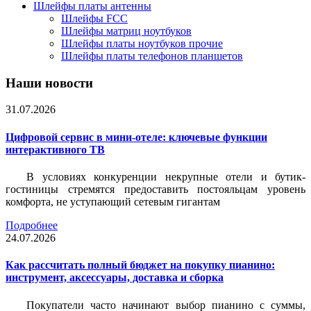
Шлейфы платы антенны
Шлейфы FCC
Шлейфы матриц ноутбуков
Шлейфы платы ноутбуков прочие
Шлейфы платы телефонов планшетов
Наши новости
31.07.2026
Цифровой сервис в мини-отеле: ключевые функции
интерактивного ТВ
В условиях конкуренции некрупные отели и бутик-
гостиницы стремятся предоставить постояльцам уровень
комфорта, не уступающий сетевым гигантам
Подробнее
24.07.2026
Как рассчитать полный бюджет на покупку пианино:
инструмент, аксессуары, доставка и сборка
Покупатели часто начинают выбор пианино с суммы,