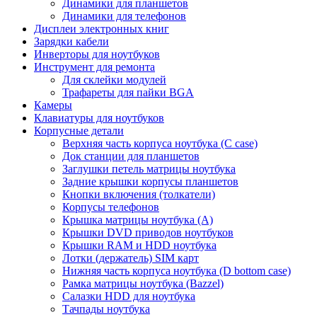
Динамики для планшетов
Динамики для телефонов
Дисплеи электронных книг
Зарядки кабели
Инверторы для ноутбуков
Инструмент для ремонта
Для склейки модулей
Трафареты для пайки BGA
Камеры
Клавиатуры для ноутбуков
Корпусные детали
Верхняя часть корпуса ноутбука (С case)
Док станции для планшетов
Заглушки петель матрицы ноутбука
Задние крышки корпусы планшетов
Кнопки включения (толкатели)
Корпусы телефонов
Крышка матрицы ноутбука (A)
Крышки DVD приводов ноутбуков
Крышки RAM и HDD ноутбука
Лотки (держатель) SIM карт
Нижняя часть корпуса ноутбука (D bottom case)
Рамка матрицы ноутбука (Bazzel)
Салазки HDD для ноутбука
Тачпады ноутбука