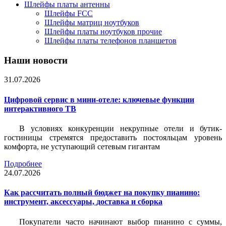
Шлейфы платы антенны
Шлейфы FCC
Шлейфы матриц ноутбуков
Шлейфы платы ноутбуков прочие
Шлейфы платы телефонов планшетов
Наши новости
31.07.2026
Цифровой сервис в мини-отеле: ключевые функции
интерактивного ТВ
В условиях конкуренции некрупные отели и бутик-
гостиницы стремятся предоставить постояльцам уровень
комфорта, не уступающий сетевым гигантам
Подробнее
24.07.2026
Как рассчитать полный бюджет на покупку пианино:
инструмент, аксессуары, доставка и сборка
Покупатели часто начинают выбор пианино с суммы,