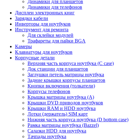
Динамики для планшетов
Динамики для телефонов
Дисплеи электронных книг
Зарядки кабели
Инверторы для ноутбуков
Инструмент для ремонта
Для склейки модулей
Трафареты для пайки BGA
Камеры
Клавиатуры для ноутбуков
Корпусные детали
Верхняя часть корпуса ноутбука (С case)
Док станции для планшетов
Заглушки петель матрицы ноутбука
Задние крышки корпусы планшетов
Кнопки включения (толкатели)
Корпусы телефонов
Крышка матрицы ноутбука (A)
Крышки DVD приводов ноутбуков
Крышки RAM и HDD ноутбука
Лотки (держатель) SIM карт
Нижняя часть корпуса ноутбука (D bottom case)
Рамка матрицы ноутбука (Bazzel)
Салазки HDD для ноутбука
Тачпады ноутбука