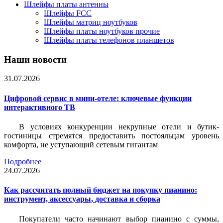
Шлейфы платы антенны
Шлейфы FCC
Шлейфы матриц ноутбуков
Шлейфы платы ноутбуков прочие
Шлейфы платы телефонов планшетов
Наши новости
31.07.2026
Цифровой сервис в мини-отеле: ключевые функции
интерактивного ТВ
В условиях конкуренции некрупные отели и бутик-
гостиницы стремятся предоставить постояльцам уровень
комфорта, не уступающий сетевым гигантам
Подробнее
24.07.2026
Как рассчитать полный бюджет на покупку пианино:
инструмент, аксессуары, доставка и сборка
Покупатели часто начинают выбор пианино с суммы,