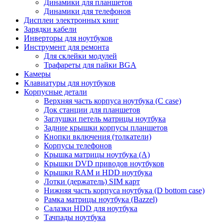
Динамики для планшетов
Динамики для телефонов
Дисплеи электронных книг
Зарядки кабели
Инверторы для ноутбуков
Инструмент для ремонта
Для склейки модулей
Трафареты для пайки BGA
Камеры
Клавиатуры для ноутбуков
Корпусные детали
Верхняя часть корпуса ноутбука (С case)
Док станции для планшетов
Заглушки петель матрицы ноутбука
Задние крышки корпусы планшетов
Кнопки включения (толкатели)
Корпусы телефонов
Крышка матрицы ноутбука (A)
Крышки DVD приводов ноутбуков
Крышки RAM и HDD ноутбука
Лотки (держатель) SIM карт
Нижняя часть корпуса ноутбука (D bottom case)
Рамка матрицы ноутбука (Bazzel)
Салазки HDD для ноутбука
Тачпады ноутбука