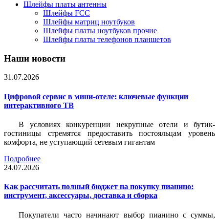
Шлейфы платы антенны
Шлейфы FCC
Шлейфы матриц ноутбуков
Шлейфы платы ноутбуков прочие
Шлейфы платы телефонов планшетов
Наши новости
31.07.2026
Цифровой сервис в мини-отеле: ключевые функции
интерактивного ТВ
В условиях конкуренции некрупные отели и бутик-
гостиницы стремятся предоставить постояльцам уровень
комфорта, не уступающий сетевым гигантам
Подробнее
24.07.2026
Как рассчитать полный бюджет на покупку пианино:
инструмент, аксессуары, доставка и сборка
Покупатели часто начинают выбор пианино с суммы,