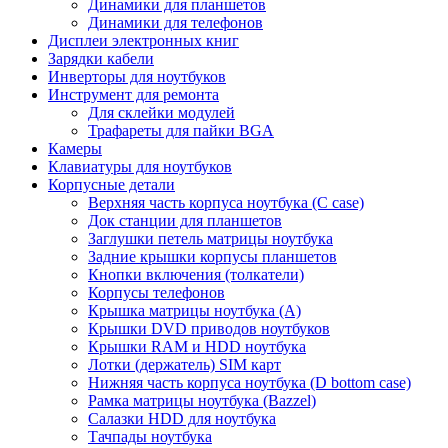
Динамики для планшетов
Динамики для телефонов
Дисплеи электронных книг
Зарядки кабели
Инверторы для ноутбуков
Инструмент для ремонта
Для склейки модулей
Трафареты для пайки BGA
Камеры
Клавиатуры для ноутбуков
Корпусные детали
Верхняя часть корпуса ноутбука (С case)
Док станции для планшетов
Заглушки петель матрицы ноутбука
Задние крышки корпусы планшетов
Кнопки включения (толкатели)
Корпусы телефонов
Крышка матрицы ноутбука (A)
Крышки DVD приводов ноутбуков
Крышки RAM и HDD ноутбука
Лотки (держатель) SIM карт
Нижняя часть корпуса ноутбука (D bottom case)
Рамка матрицы ноутбука (Bazzel)
Салазки HDD для ноутбука
Тачпады ноутбука