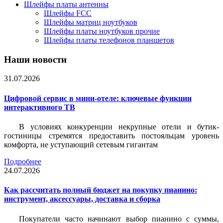
Шлейфы платы антенны
Шлейфы FCC
Шлейфы матриц ноутбуков
Шлейфы платы ноутбуков прочие
Шлейфы платы телефонов планшетов
Наши новости
31.07.2026
Цифровой сервис в мини-отеле: ключевые функции
интерактивного ТВ
В условиях конкуренции некрупные отели и бутик-
гостиницы стремятся предоставить постояльцам уровень
комфорта, не уступающий сетевым гигантам
Подробнее
24.07.2026
Как рассчитать полный бюджет на покупку пианино:
инструмент, аксессуары, доставка и сборка
Покупатели часто начинают выбор пианино с суммы,