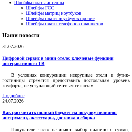
Шлейфы платы антенны
Шлейфы FCC
Шлейфы матриц ноутбуков
Шлейфы платы ноутбуков прочие
Шлейфы платы телефонов планшетов
Наши новости
31.07.2026
Цифровой сервис в мини-отеле: ключевые функции
интерактивного ТВ
В условиях конкуренции некрупные отели и бутик-
гостиницы стремятся предоставить постояльцам уровень
комфорта, не уступающий сетевым гигантам
Подробнее
24.07.2026
Как рассчитать полный бюджет на покупку пианино:
инструмент, аксессуары, доставка и сборка
Покупатели часто начинают выбор пианино с суммы,