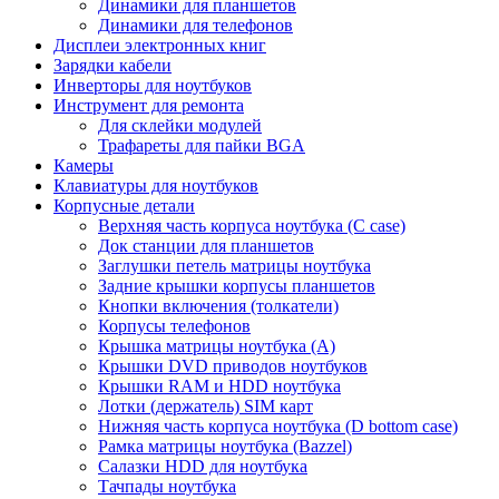
Динамики для планшетов
Динамики для телефонов
Дисплеи электронных книг
Зарядки кабели
Инверторы для ноутбуков
Инструмент для ремонта
Для склейки модулей
Трафареты для пайки BGA
Камеры
Клавиатуры для ноутбуков
Корпусные детали
Верхняя часть корпуса ноутбука (С case)
Док станции для планшетов
Заглушки петель матрицы ноутбука
Задние крышки корпусы планшетов
Кнопки включения (толкатели)
Корпусы телефонов
Крышка матрицы ноутбука (A)
Крышки DVD приводов ноутбуков
Крышки RAM и HDD ноутбука
Лотки (держатель) SIM карт
Нижняя часть корпуса ноутбука (D bottom case)
Рамка матрицы ноутбука (Bazzel)
Салазки HDD для ноутбука
Тачпады ноутбука