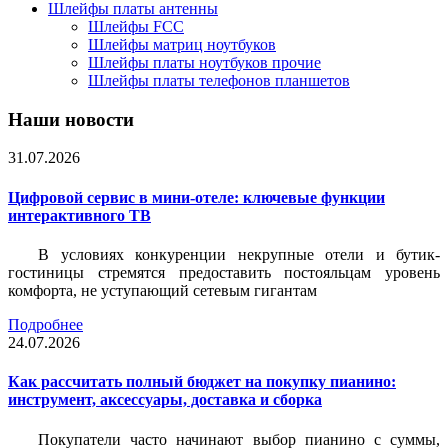
Шлейфы платы антенны
Шлейфы FCC
Шлейфы матриц ноутбуков
Шлейфы платы ноутбуков прочие
Шлейфы платы телефонов планшетов
Наши новости
31.07.2026
Цифровой сервис в мини-отеле: ключевые функции
интерактивного ТВ
В условиях конкуренции некрупные отели и бутик-
гостиницы стремятся предоставить постояльцам уровень
комфорта, не уступающий сетевым гигантам
Подробнее
24.07.2026
Как рассчитать полный бюджет на покупку пианино:
инструмент, аксессуары, доставка и сборка
Покупатели часто начинают выбор пианино с суммы,