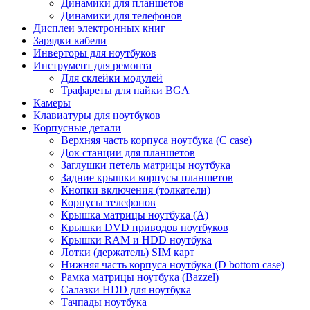
Динамики для планшетов
Динамики для телефонов
Дисплеи электронных книг
Зарядки кабели
Инверторы для ноутбуков
Инструмент для ремонта
Для склейки модулей
Трафареты для пайки BGA
Камеры
Клавиатуры для ноутбуков
Корпусные детали
Верхняя часть корпуса ноутбука (С case)
Док станции для планшетов
Заглушки петель матрицы ноутбука
Задние крышки корпусы планшетов
Кнопки включения (толкатели)
Корпусы телефонов
Крышка матрицы ноутбука (A)
Крышки DVD приводов ноутбуков
Крышки RAM и HDD ноутбука
Лотки (держатель) SIM карт
Нижняя часть корпуса ноутбука (D bottom case)
Рамка матрицы ноутбука (Bazzel)
Салазки HDD для ноутбука
Тачпады ноутбука