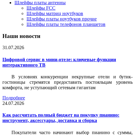
Шлейфы платы антенны
Шлейфы FCC
Шлейфы матриц ноутбуков
Шлейфы платы ноутбуков прочие
Шлейфы платы телефонов планшетов
Наши новости
31.07.2026
Цифровой сервис в мини-отеле: ключевые функции
интерактивного ТВ
В условиях конкуренции некрупные отели и бутик-
гостиницы стремятся предоставить постояльцам уровень
комфорта, не уступающий сетевым гигантам
Подробнее
24.07.2026
Как рассчитать полный бюджет на покупку пианино:
инструмент, аксессуары, доставка и сборка
Покупатели часто начинают выбор пианино с суммы,