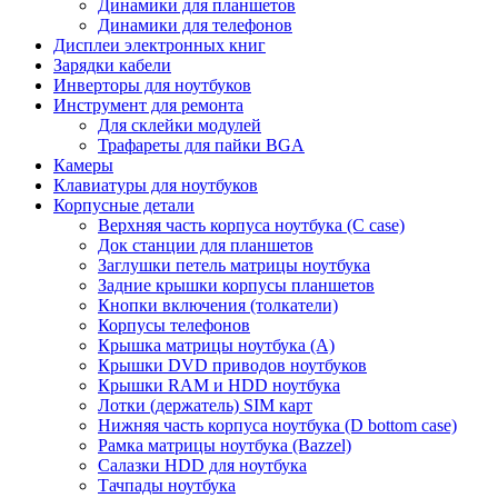
Динамики для планшетов
Динамики для телефонов
Дисплеи электронных книг
Зарядки кабели
Инверторы для ноутбуков
Инструмент для ремонта
Для склейки модулей
Трафареты для пайки BGA
Камеры
Клавиатуры для ноутбуков
Корпусные детали
Верхняя часть корпуса ноутбука (С case)
Док станции для планшетов
Заглушки петель матрицы ноутбука
Задние крышки корпусы планшетов
Кнопки включения (толкатели)
Корпусы телефонов
Крышка матрицы ноутбука (A)
Крышки DVD приводов ноутбуков
Крышки RAM и HDD ноутбука
Лотки (держатель) SIM карт
Нижняя часть корпуса ноутбука (D bottom case)
Рамка матрицы ноутбука (Bazzel)
Салазки HDD для ноутбука
Тачпады ноутбука