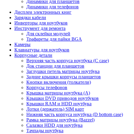
Динамики для планшетов
Динамики для телефонов
Дисплеи электронных книг
Зарядки кабели
Инверторы для ноутбуков
Инструмент для ремонта
Для склейки модулей
Трафареты для пайки BGA
Камеры
Клавиатуры для ноутбуков
Корпусные детали
Верхняя часть корпуса ноутбука (С case)
Док станции для планшетов
Заглушки петель матрицы ноутбука
Задние крышки корпусы планшетов
Кнопки включения (толкатели)
Корпусы телефонов
Крышка матрицы ноутбука (A)
Крышки DVD приводов ноутбуков
Крышки RAM и HDD ноутбука
Лотки (держатель) SIM карт
Нижняя часть корпуса ноутбука (D bottom case)
Рамка матрицы ноутбука (Bazzel)
Салазки HDD для ноутбука
Тачпады ноутбука