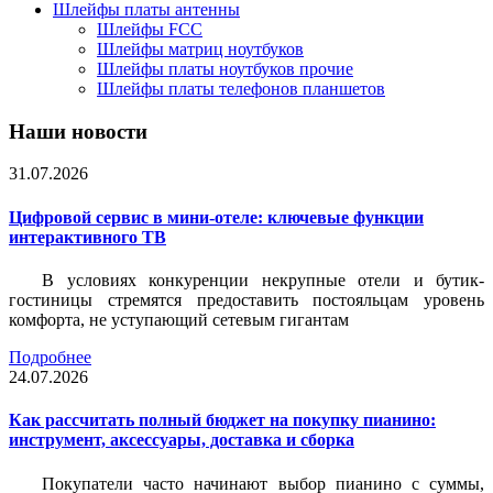
Шлейфы платы антенны
Шлейфы FCC
Шлейфы матриц ноутбуков
Шлейфы платы ноутбуков прочие
Шлейфы платы телефонов планшетов
Наши новости
31.07.2026
Цифровой сервис в мини-отеле: ключевые функции
интерактивного ТВ
В условиях конкуренции некрупные отели и бутик-
гостиницы стремятся предоставить постояльцам уровень
комфорта, не уступающий сетевым гигантам
Подробнее
24.07.2026
Как рассчитать полный бюджет на покупку пианино:
инструмент, аксессуары, доставка и сборка
Покупатели часто начинают выбор пианино с суммы,