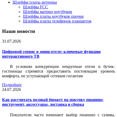
Шлейфы платы антенны
Шлейфы FCC
Шлейфы матриц ноутбуков
Шлейфы платы ноутбуков прочие
Шлейфы платы телефонов планшетов
Наши новости
31.07.2026
Цифровой сервис в мини-отеле: ключевые функции
интерактивного ТВ
В условиях конкуренции некрупные отели и бутик-
гостиницы стремятся предоставить постояльцам уровень
комфорта, не уступающий сетевым гигантам
Подробнее
24.07.2026
Как рассчитать полный бюджет на покупку пианино:
инструмент, аксессуары, доставка и сборка
Покупатели часто начинают выбор пианино с суммы,