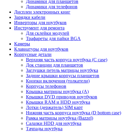
Динамики для планшетов
Динамики для телефонов
Дисплеи электронных книг
Зарядки кабели
Инверторы для ноутбуков
Инструмент для ремонта
Для склейки модулей
Трафареты для пайки BGA
Камеры
Клавиатуры для ноутбуков
Корпусные детали
Верхняя часть корпуса ноутбука (С case)
Док станции для планшетов
Заглушки петель матрицы ноутбука
Задние крышки корпусы планшетов
Кнопки включения (толкатели)
Корпусы телефонов
Крышка матрицы ноутбука (A)
Крышки DVD приводов ноутбуков
Крышки RAM и HDD ноутбука
Лотки (держатель) SIM карт
Нижняя часть корпуса ноутбука (D bottom case)
Рамка матрицы ноутбука (Bazzel)
Салазки HDD для ноутбука
Тачпады ноутбука