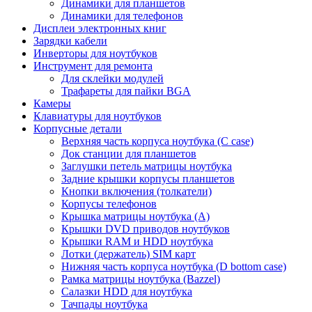
Динамики для планшетов
Динамики для телефонов
Дисплеи электронных книг
Зарядки кабели
Инверторы для ноутбуков
Инструмент для ремонта
Для склейки модулей
Трафареты для пайки BGA
Камеры
Клавиатуры для ноутбуков
Корпусные детали
Верхняя часть корпуса ноутбука (С case)
Док станции для планшетов
Заглушки петель матрицы ноутбука
Задние крышки корпусы планшетов
Кнопки включения (толкатели)
Корпусы телефонов
Крышка матрицы ноутбука (A)
Крышки DVD приводов ноутбуков
Крышки RAM и HDD ноутбука
Лотки (держатель) SIM карт
Нижняя часть корпуса ноутбука (D bottom case)
Рамка матрицы ноутбука (Bazzel)
Салазки HDD для ноутбука
Тачпады ноутбука