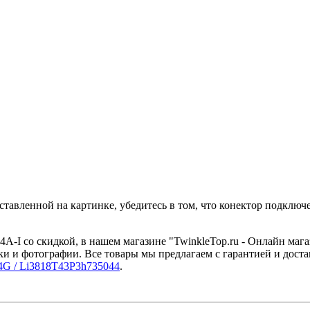
тавленной на картинке, убедитесь в том, что конектор подключ
A-I со скидкой, в нашем магазине "TwinkleTop.ru - Онлайн маг
ки и фотографии. Все товары мы предлагаем с гарантией и дост
4G / Li3818T43P3h735044
.