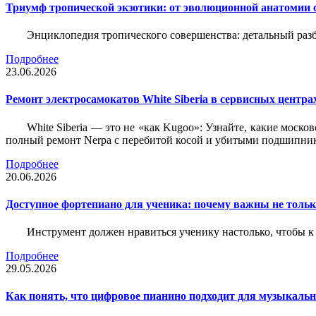
Триумф тропической экзотики: от эволюционной анатомии 
Энциклопедия тропического совершенства: детальный разб
Подробнее
23.06.2026
Ремонт электросамокатов White Siberia в сервисных центрах
White Siberia — это не «как Kugoo»: Узнайте, какие моско
полный ремонт Nerpa с перебитой косой и убитыми подшипни
Подробнее
20.06.2026
Доступное фортепиано для ученика: почему важны не только
Инструмент должен нравиться ученику настолько, чтобы к 
Подробнее
29.05.2026
Как понять, что цифровое пианино подходит для музыкал