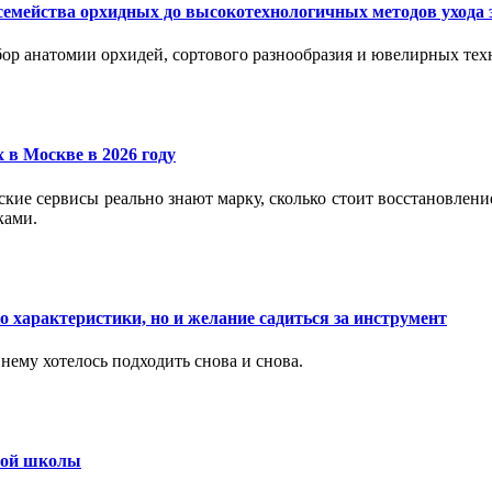
семейства орхидных до высокотехнологичных методов ухода 
ор анатомии орхидей, сортового разнообразия и ювелирных техн
 в Москве в 2026 году
вские сервисы реально знают марку, сколько стоит восстановлен
ками.
 характеристики, но и желание садиться за инструмент
нему хотелось подходить снова и снова.
ьной школы