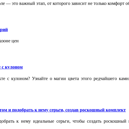
 — это важный этап, от которого зависит не только комфорт об
орий
азоне цен
 с кулоном
кте с кулоном? Узнайте о магии цвета этого редчайшего кам
ом и подобрать к нему серьги, создав роскошный комплект
обрать к нему идеальные серьги, чтобы создать роскошный г