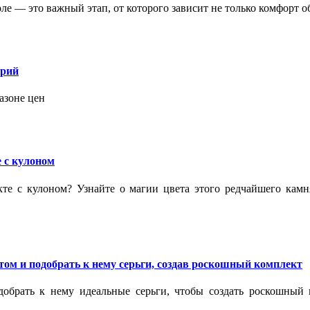
 — это важный этап, от которого зависит не только комфорт об
орий
азоне цен
 с кулоном
кте с кулоном? Узнайте о магии цвета этого редчайшего кам
ом и подобрать к нему серьги, создав роскошный комплект
обрать к нему идеальные серьги, чтобы создать роскошный г