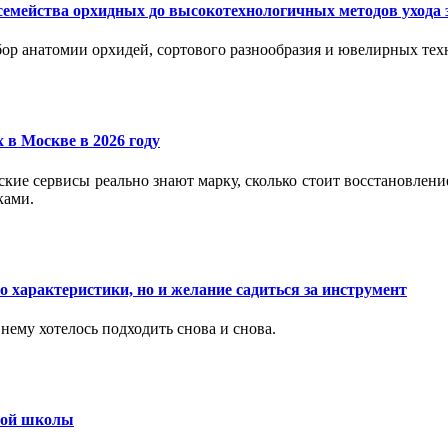
семейства орхидных до высокотехнологичных методов ухода 
ор анатомии орхидей, сортового разнообразия и ювелирных техн
 в Москве в 2026 году
вские сервисы реально знают марку, сколько стоит восстановлен
ками.
 характеристики, но и желание садиться за инструмент
нему хотелось подходить снова и снова.
ьной школы