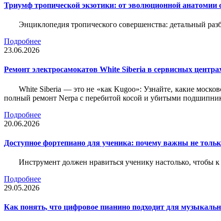
Триумф тропической экзотики: от эволюционной анатомии 
Энциклопедия тропического совершенства: детальный разб
Подробнее
23.06.2026
Ремонт электросамокатов White Siberia в сервисных центрах
White Siberia — это не «как Kugoo»: Узнайте, какие моско
полный ремонт Nerpa с перебитой косой и убитыми подшипни
Подробнее
20.06.2026
Доступное фортепиано для ученика: почему важны не только
Инструмент должен нравиться ученику настолько, чтобы к 
Подробнее
29.05.2026
Как понять, что цифровое пианино подходит для музыкал