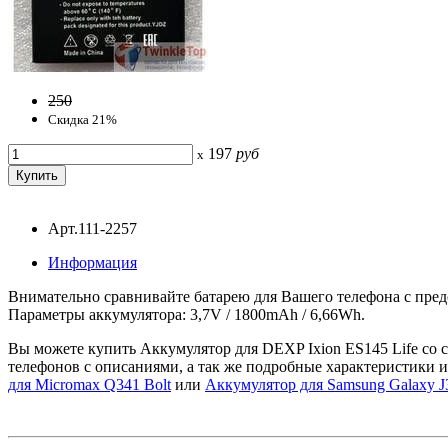
250
Скидка 21%
197
руб
x
Арт.111-2257
Информация
Внимательно сравнивайте батарею для Вашего телефона с предс
Параметры аккумулятора: 3,7V / 1800mAh / 6,66Wh.
Вы можете купить Аккумулятор для DEXP Ixion ES145 Life со с
телефонов с описаниями, а так же подробные характеристики и
для Micromax Q341 Bolt
или
Аккумулятор для Samsung Galaxy J