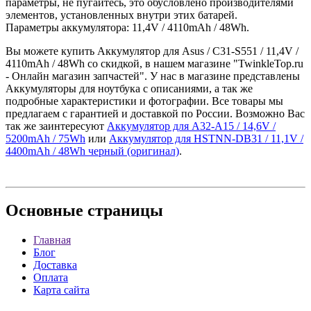
параметры, не пугайтесь, это обусловлено производителями
элементов, установленных внутри этих батарей.
Параметры аккумулятора: 11,4V / 4110mAh / 48Wh.
Вы можете купить Аккумулятор для Asus / C31-S551 / 11,4V /
4110mAh / 48Wh со скидкой, в нашем магазине "TwinkleTop.ru
- Онлайн магазин запчастей". У нас в магазине представлены
Аккумуляторы для ноутбука с описаниями, а так же
подробные характеристики и фотографии. Все товары мы
предлагаем с гарантией и доставкой по России. Возможно Вас
так же заинтересуют
Аккумулятор для A32-A15 / 14,6V /
5200mAh / 75Wh
или
Аккумулятор для HSTNN-DB31 / 11,1V /
4400mAh / 48Wh черный (оригинал)
.
Основные
страницы
Главная
Блог
Доставка
Оплата
Карта сайта