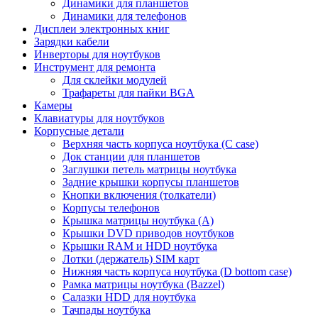
Динамики для планшетов
Динамики для телефонов
Дисплеи электронных книг
Зарядки кабели
Инверторы для ноутбуков
Инструмент для ремонта
Для склейки модулей
Трафареты для пайки BGA
Камеры
Клавиатуры для ноутбуков
Корпусные детали
Верхняя часть корпуса ноутбука (С case)
Док станции для планшетов
Заглушки петель матрицы ноутбука
Задние крышки корпусы планшетов
Кнопки включения (толкатели)
Корпусы телефонов
Крышка матрицы ноутбука (A)
Крышки DVD приводов ноутбуков
Крышки RAM и HDD ноутбука
Лотки (держатель) SIM карт
Нижняя часть корпуса ноутбука (D bottom case)
Рамка матрицы ноутбука (Bazzel)
Салазки HDD для ноутбука
Тачпады ноутбука