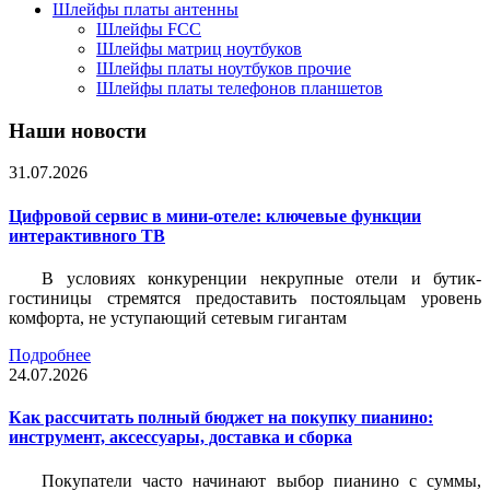
Шлейфы платы антенны
Шлейфы FCC
Шлейфы матриц ноутбуков
Шлейфы платы ноутбуков прочие
Шлейфы платы телефонов планшетов
Наши новости
31.07.2026
Цифровой сервис в мини-отеле: ключевые функции
интерактивного ТВ
В условиях конкуренции некрупные отели и бутик-
гостиницы стремятся предоставить постояльцам уровень
комфорта, не уступающий сетевым гигантам
Подробнее
24.07.2026
Как рассчитать полный бюджет на покупку пианино:
инструмент, аксессуары, доставка и сборка
Покупатели часто начинают выбор пианино с суммы,